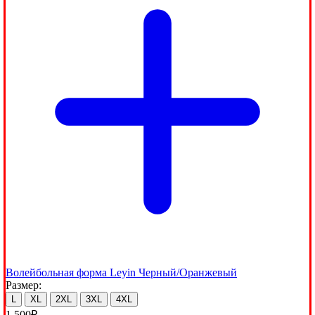
Волейбольная форма Leyin Черный/Оранжевый
Размер:
L
XL
2XL
3XL
4XL
1,500
₽