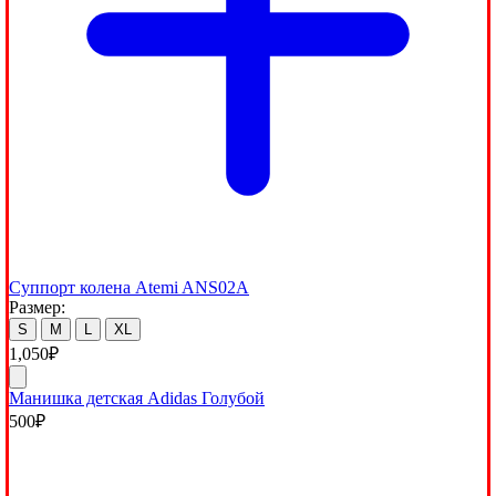
Суппорт колена Atemi ANS02A
Размер:
S
M
L
XL
1,050
₽
Манишка детская Adidas Голубой
500
₽