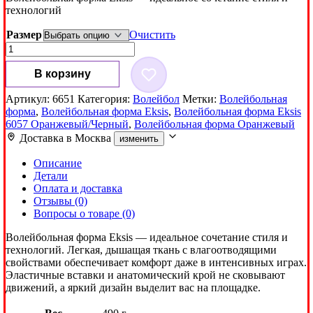
технологий
Размер
Очистить
Количество
товара
Волейбольная
В корзину
форма
Eksis
Артикул:
6651
Категория:
Волейбол
Метки:
Волейбольная
6057
форма
,
Волейбольная форма Eksis
,
Волейбольная форма Eksis
Оранжевый/
6057 Оранжевый/Черный
,
Волейбольная форма Оранжевый
Черный
Доставка в
Москва
изменить
Описание
Детали
Оплата и доставка
Отзывы (0)
Вопросы о товаре (0)
Волейбольная форма Eksis — идеальное сочетание стиля и
технологий. Легкая, дышащая ткань с влагоотводящими
свойствами обеспечивает комфорт даже в интенсивных играх.
Эластичные вставки и анатомический крой не сковывают
движений, а яркий дизайн выделит вас на площадке.