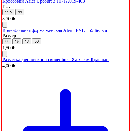
Кроссовки Asics Upcourt 3 1071A019-403
EU:
44.5
44
8,500
₽
Волейбольная форма женская Atemi FVL1-55 Белый
Размер:
44
46
48
50
1,500
₽
Разметка для пляжного волейбола 8м х 16м Красный
4,000
₽