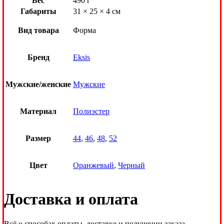
Вес
490 г
Габариты
31 × 25 × 4 см
Вид товара
Форма
Бренд
Eksis
Мужские/женские
Мужские
Материал
Полиэстер
Размер
44
,
46
,
48
,
52
Цвет
Оранжевый
,
Черный
Доставка и оплата
Всё о способах оплаты, доставке и получении заказа