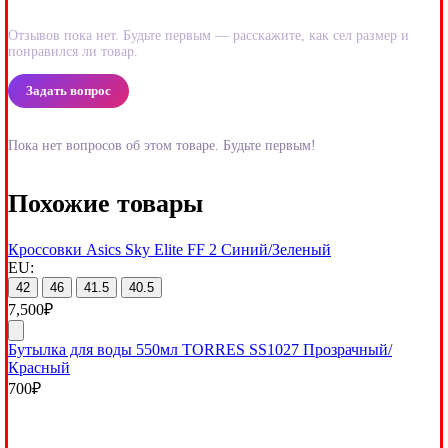
Отзывов пока нет. Будьте первым — расскажите, как сел размер и
понравился ли товар.
Задать вопрос
Пока нет вопросов об этом товаре. Будьте первым!
Похожие товары
Кроссовки Asics Sky Elite FF 2 Синий/Зеленый
EU:
42
46
41.5
40.5
7,500
₽
Бутылка для воды 550мл TORRES SS1027 Прозрачный/
Красный
700
₽