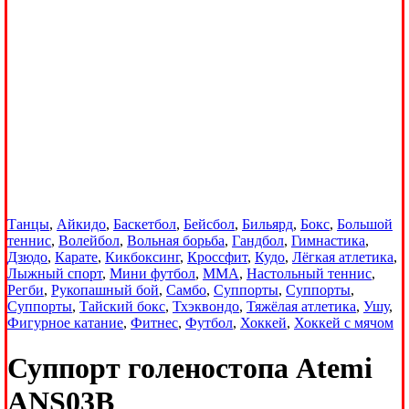
Танцы
,
Айкидо
,
Баскетбол
,
Бейсбол
,
Бильярд
,
Бокс
,
Большой
теннис
,
Волейбол
,
Вольная борьба
,
Гандбол
,
Гимнастика
,
Дзюдо
,
Карате
,
Кикбоксинг
,
Кроссфит
,
Кудо
,
Лёгкая атлетика
,
Лыжный спорт
,
Мини футбол
,
ММА
,
Настольный теннис
,
Регби
,
Рукопашный бой
,
Самбо
,
Суппорты
,
Суппорты
,
Суппорты
,
Тайский бокс
,
Тхэквондо
,
Тяжёлая атлетика
,
Ушу
,
Фигурное катание
,
Фитнес
,
Футбол
,
Хоккей
,
Хоккей с мячом
Суппорт голеностопа Atemi
ANS03B