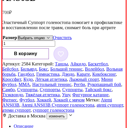
700
₽
Эластичный Суппорт голеностопа помогает в профилактике
и восстановлении после травм, снимает боль при артрите
Размер
Очистить
Количество
товара
Суппорт
В корзину
голеностопа
Atemi
Артикул:
2584
Категорий:
Танцы
,
Айкидо
,
Баскетбол
,
ANS03B
Бейсбол
,
Бильярд
,
Бокс
,
Большой теннис
,
Волейбол
,
Вольная
борьба
,
Гандбол
,
Гимнастика
,
Дзюдо
,
Карате
,
Кикбоксинг
,
Кроссфит
,
Кудо
,
Лёгкая атлетика
,
Лыжный спорт
,
Мини
футбол
,
ММА
,
Настольный теннис
,
Регби
,
Рукопашный бой
,
Самбо
,
Суппорты
,
Суппорты
,
Суппорты
,
Тайский бокс
,
Тхэквондо
,
Тяжёлая атлетика
,
Ушу
,
Фигурное катание
,
Фитнес
,
Футбол
,
Хоккей
,
Хоккей с мячом
Метки:
Atemi
ANS03B
,
Atemi ANS03B Суппорт голеностопа
,
atemi суппорт
,
атеми суппорт
,
суппорт голеностопа
Доставка в
Москва
изменить
Описание