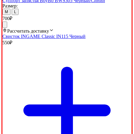
Суппорт запястья BoyBo BWS305 Черный/Синий
Размер:
M
L
700
₽
Рассчитать доставку
Свисток INGAME Classic IN115 Черный
550
₽