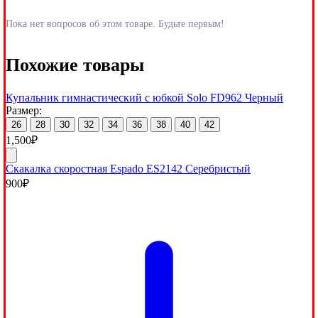
Пока нет вопросов об этом товаре. Будьте первым!
Похожие товары
Купальник гимнастический с юбкой Solo FD962 Черный
Размер:
26
28
30
32
34
36
38
40
42
1,500
₽
Скакалка скоростная Espado ES2142 Серебристый
900
₽