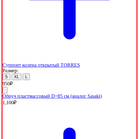
Суппорт колена открытый TORRES
Размер:
S
XL
L
950
₽
Обруч пластмассовый D=85 см (аналог Sasaki)
1,100
₽