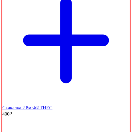
Скакалка 2.8м ФИТНЕС
400
₽