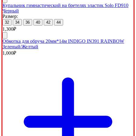
Купальник гимнастический на бретелях эластик Solo FD910
Черный
Размер:
32
34
36
40
42
44
1,300
₽
Обмотка для обруча 20мм*14м INDIGO IN391 RAINBOW
Зеленый/Желтый
1,000
₽