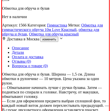
Обмотка для обруча и булав
Нет в наличии
Артикул:
1566
Категория:
Гимнастика
Метки:
Обмотка для
гимнастического обруча 10м Love Красный
,
обмотка для
обруча и булав
,
Обмотка для обруча красный
Доставка в
Москва
изменить
Описание
Детали
Оплата и доставка
Отзывы (0)
Вопросы о товаре (0)
Обмотка для обруча и булав. Ширина — 1,5 см. Длина
обмотки в рулончике — 10 метров. Цена указана за один
рулон.
— Обматывание начинать лучше с ручки булавы. Затем —
подняться по спирали к головке. Навстречу, от макушки,
обматывают головку.
— Если для оформления предмета выбран сплошной фон, то
каждый новый виток должен перехлестывать предыдущий. —
В случае двухцветного оформления оставляется просвет,