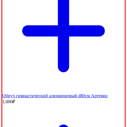
Обруч гимнастический алюминиевый d80см Артемис
1,000
₽