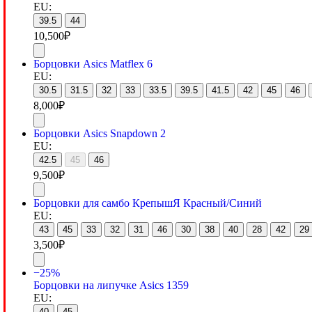
EU:
39.5
44
10,500
₽
Борцовки Asics Matflex 6
EU:
30.5
31.5
32
33
33.5
39.5
41.5
42
45
46
8,000
₽
Борцовки Asics Snapdown 2
EU:
42.5
45
46
9,500
₽
Борцовки для самбо КрепышЯ Красный/Синий
EU:
43
45
33
32
31
46
30
38
40
28
42
29
3,500
₽
−25%
Борцовки на липучке Asics 1359
EU:
40
45