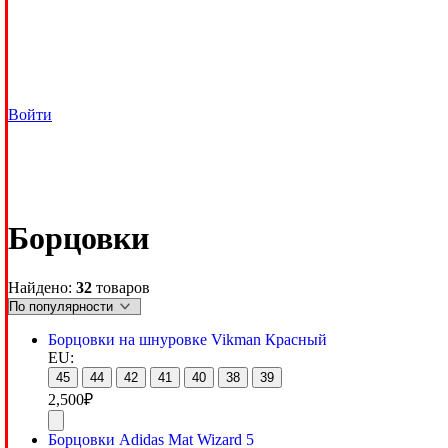
Войти
Борцовки
Найдено:
32
товаров
Борцовки на шнуровке Vikman Красный
EU:
45
44
42
41
40
38
39
2,500
₽
Борцовки Adidas Mat Wizard 5