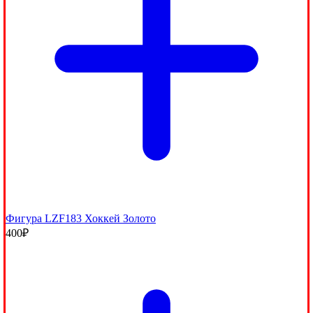
Фигура LZF183 Хоккей Золото
400
₽