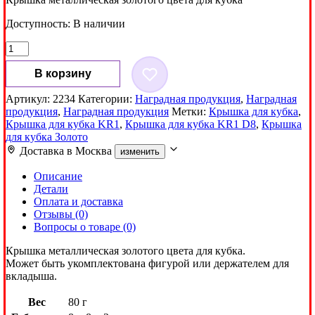
Доступность:
В наличии
Количество
товара
Крышка
В корзину
для
кубка
Артикул:
2234
Категории:
Наградная продукция
,
Наградная
KR1
продукция
,
Наградная продукция
Метки:
Крышка для кубка
,
D8см
Крышка для кубка KR1
,
Крышка для кубка KR1 D8
,
Крышка
для кубка Золото
Доставка в
Москва
изменить
Описание
Детали
Оплата и доставка
Отзывы (0)
Вопросы о товаре (0)
Крышка металлическая золотого цвета для кубка.
Может быть укомплектована фигурой или держателем для
вкладыша.
Вес
80 г