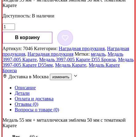
Карате
Доступность:
В наличии
Количество
товара
Медаль
В корзину
3997-
005
Артикул:
7046
Категории:
Наградная продукция
,
Наградная
Карате
продукция
,
Наградная продукция
Метки:
медаль
,
Медаль
D55
3997-005 Карате
,
Медаль 3997-005 Карате D55 Бронза
,
Медаль
Бронза
3997-005 Карате D55мм
,
Медаль Карате
,
Медаль Карате
Бронза
Доставка в
Москва
изменить
Описание
Детали
Оплата и доставка
Отзывы (0)
Вопросы о товаре (0)
Медаль 55 мм + металлическая эмблема 50 мм с тематикой
Карате
Вес
60 г