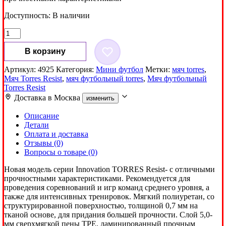
Доступность:
В наличии
Количество
товара
Мяч
В корзину
футбольный
Torres
Артикул:
4925
Категория:
Мини футбол
Метки:
мяч torres
,
Resist
Мяч Torres Resist
,
мяч футбольный torres
,
Мяч футбольный
р.4
Torres Resist
Доставка в
Москва
изменить
Описание
Детали
Оплата и доставка
Отзывы (0)
Вопросы о товаре (0)
Новая модель серии Innovation TORRES Resist- с отличными
прочностными характеристиками. Рекомендуется для
проведения соревнований и игр команд среднего уровня, а
также для интенсивных тренировок. Мягкий полиуретан, со
структурированной поверхностью, толщиной 0,7 мм на
тканой основе, для придания большей прочности. Слой 5,0-
мм сверхмягкой пены TPE, ламинированный прочным