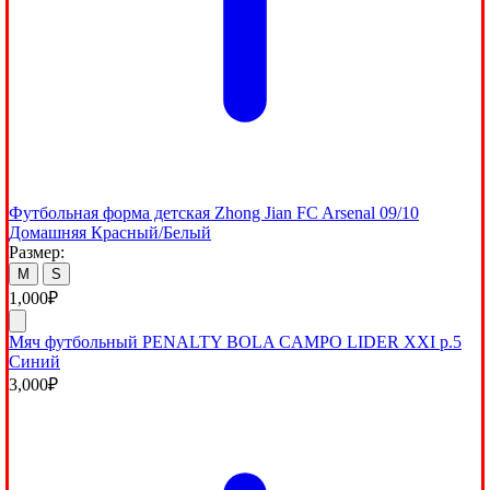
Футбольная форма детская Zhong Jian FC Arsenal 09/10
Домашняя Красный/Белый
Размер:
M
S
1,000
₽
Мяч футбольный PENALTY BOLA CAMPO LIDER XXI р.5
Синий
3,000
₽