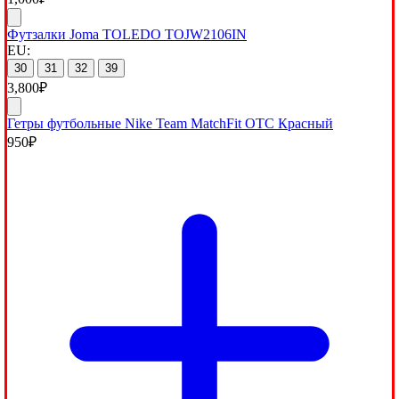
Футзалки Joma TOLEDO TOJW2106IN
EU:
30
31
32
39
3,800
₽
Гетры футбольные Nike Team MatchFit OTC Красный
950
₽