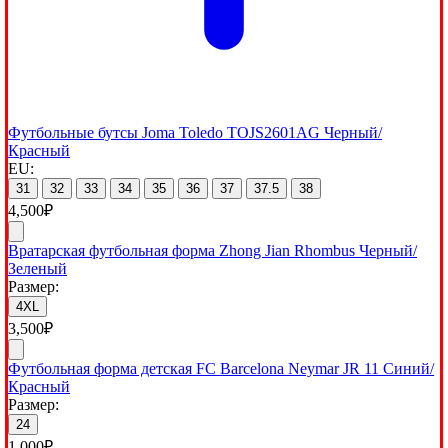
Футбольные бутсы Joma Toledo TOJS2601AG Черный/
Красный
EU:
31
32
33
34
35
36
37
37.5
38
4,500
₽
Вратарская футбольная форма Zhong Jian Rhombus Черный/
Зеленый
Размер:
4XL
3,500
₽
Футбольная форма детская FC Barcelona Neymar JR 11 Синий/
Красный
Размер:
24
1,000
₽