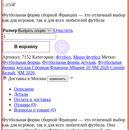
1,650
₽
Футбольная форма сборной Франции — это отличный выбор
как для игроков, так и для всех любителей футбола
Размер
Очистить
Количество
товара
Футбольная
В корзину
форма
детская
Артикул:
7152
Категории:
Футбол
,
Мини футбол
Метки:
Сборная
Футбольная форма
,
Футбольная форма детская
,
Футбольная
Франции
форма детская Сборная Франции Mbappe 10 ЧМ 2026 Синий/
Mbappe
Белый
,
ЧМ 2026
10
Доставка в
Москва
изменить
ЧМ
2026
Описание
Синий/
Детали
Белый
Оплата и доставка
Отзывы (0)
Вопросы о товаре (0)
Футбольная форма сборной Франции — это отличный выбор
как для игроков, так и для всех любителей футбола. Она