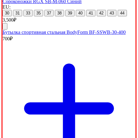
Сороконожки RGX SB-M-060 Синий
EU:
30
31
33
35
37
38
39
40
41
42
43
44
3,500
₽
Бутылка спортивная стальная BodyForm BF-SSWB-30-400
700
₽