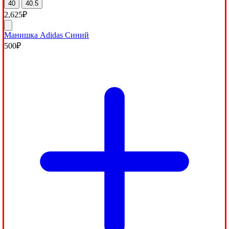
40
40.5
2,625
₽
Манишка Adidas Синий
500
₽