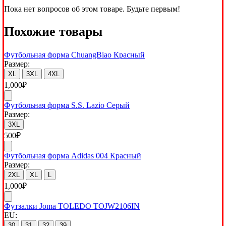
Пока нет вопросов об этом товаре. Будьте первым!
Похожие товары
Футбольная форма ChuangBiao Красный
Размер:
XL
3XL
4XL
1,000
₽
Футбольная форма S.S. Lazio Серый
Размер:
3XL
500
₽
Футбольная форма Adidas 004 Красный
Размер:
2XL
XL
L
1,000
₽
Футзалки Joma TOLEDO TOJW2106IN
EU:
30
31
32
39