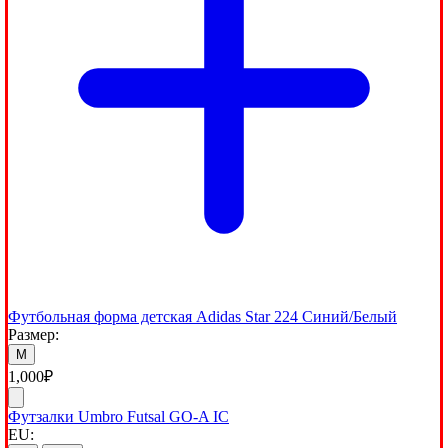
Футбольная форма детская Adidas Star 224 Синий/Белый
Размер:
M
1,000
₽
Футзалки Umbro Futsal GO-A IC
EU: