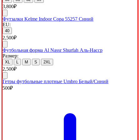
3,800
₽
Футзалки Kelme Indoor Copa 55257 Синий
EU:
40
2,500
₽
Футбольная форма Al Nassr Shurfah Аль-Насср
Размер:
XL
L
M
S
2XL
2,500
₽
Гетры футбольные плотные Umbro Белый/Синий
500
₽