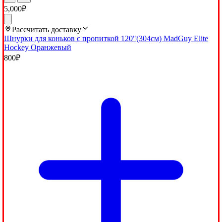
5,000
₽
Рассчитать доставку
Шнурки для коньков с пропиткой 120"(304см) MadGuy Elite
Hockey Оранжевый
800
₽