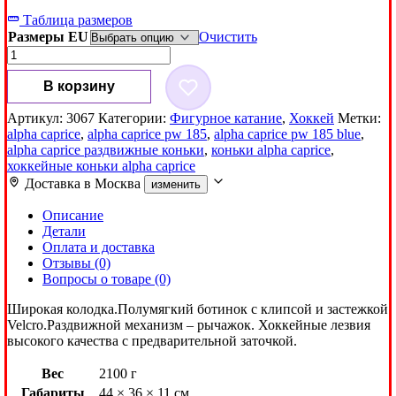
Таблица размеров
Размеры EU
Очистить
Количество
товара
Коньки
В корзину
Alpha
Caprice
Артикул:
3067
Категории:
Фигурное катание
,
Хоккей
Метки:
PW-
alpha caprice
,
alpha caprice pw 185
,
alpha caprice pw 185 blue
,
185
alpha caprice раздвижные коньки
,
коньки alpha caprice
,
Blue
хоккейные коньки alpha caprice
Доставка в
Москва
изменить
Описание
Детали
Оплата и доставка
Отзывы (0)
Вопросы о товаре (0)
Широкая колодка.Полумягкий ботинок с клипсой и застежкой
Velcro.Раздвижной механизм – рычажок. Хоккейные лезвия
высокого качества с предварительной заточкой.
Вес
2100 г
Габариты
44 × 36 × 11 см