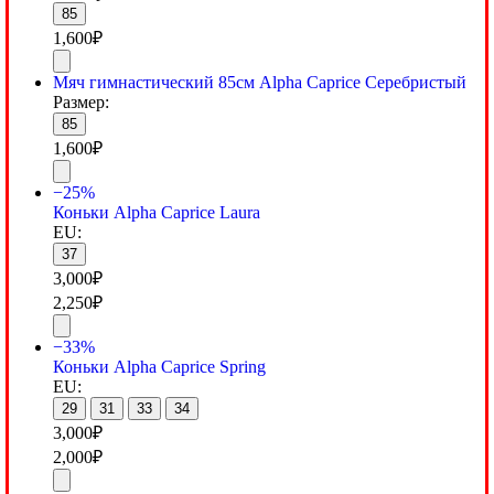
85
1,600
₽
Мяч гимнастический 85см Alpha Caprice Серебристый
Размер:
85
1,600
₽
−25%
Коньки Alpha Caprice Laura
EU:
37
3,000
₽
2,250
₽
−33%
Коньки Alpha Caprice Spring
EU:
29
31
33
34
3,000
₽
2,000
₽