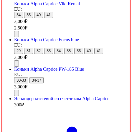
Коньки Alpha Caprice Viki Rental
EU:
34
35
40
41
3,000
₽
2,500
₽
Коньки Alpha Caprice Focus blue
EU:
29
31
32
33
34
35
36
40
41
3,000
₽
Коньки Alpha Caprice PW-185 Blue
EU:
30-33
34-37
3,000
₽
Эспандер кистевой со счетчиком Alpha Caprice
300
₽