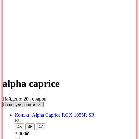
alpha caprice
Найдено:
20
товаров
Коньки Alpha Caprice RGX 1055R SR
EU:
45
46
47
3,000
₽