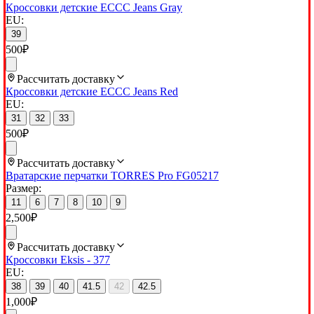
Кроссовки детские ECCC Jeans Gray
EU:
39
500
₽
Рассчитать доставку
Кроссовки детские ECCC Jeans Red
EU:
31
32
33
500
₽
Рассчитать доставку
Вратарские перчатки TORRES Pro FG05217
Размер:
11
6
7
8
10
9
2,500
₽
Рассчитать доставку
Кроссовки Eksis - 377
EU:
38
39
40
41.5
42
42.5
1,000
₽