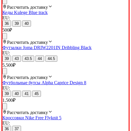
Рассчитать доставку
Кеды Kulege Blue track
EU:
36
39
40
500
₽
Рассчитать доставку
Футзалки Joma DRIW2201IN Dribbling Black
EU:
39
43
43.5
44
44.5
5,500
₽
Рассчитать доставку
Футбольные бутсы Alpha Caprice Design 8
EU:
39
40
41
45
1,500
₽
Рассчитать доставку
Кроссовки Nike Free Flyknit 5
EU:
36
37