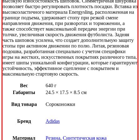
высокую износостойкость шиповок. Симметричная шнуровка
позволяет быстро регулировать плотность посадки. Вставка из
высокоэластичного материала Energysling, расположенная на
границе подъема, удерживает стопу при резкой смене
направления движения, при разворотах и торможении, а
также способствует максимальной передачи энергии при
толчке, увеличивая скорость движения футболиста. Задняя
часть шиповок усилена, что создает дополнительную защиту
стопы при активном движении по полю. Литая, резиновая
подошва, разработанная специально с учетом специфики
игры на жестких, искусственных покрытиях различного типа,
имеет шипы уникальной конфигурации, которые гарантируют
устойчивость, эффективное сцепление с покрытием и
максимальную стартовую скорость.
Вес
640 г
Габариты
24.5 × 17.5 × 8.5 см
Вид товара
Сороконожки
Бренд
Adidas
Материал
Резина
,
Синтетическая кожа