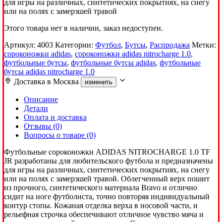
для игры на различных, синтетических покрытиях, на снегу
или на полях с замерзшей травой
Этого товара нет в наличии, заказ недоступен.
Артикул:
4003
Категории:
Футбол
,
Бутсы
,
Распродажа
Метки:
сороконожки adidas
,
сороконожки adidas nitrocharge 1.0
,
футбольные бутсы
,
футбольные бутсы adidas
,
футбольные
бутсы adidas nitrocharge 1.0
Доставка в
Москва
изменить
Описание
Детали
Оплата и доставка
Отзывы (0)
Вопросы о товаре (0)
Футбольные сороконожки ADIDAS NITROCHARGE 1.0 TF
JR разработаны для любительского футбола и предназначены
для игры на различных, синтетических покрытиях, на снегу
или на полях с замерзшей травой. Облегченный верх пошит
из прочного, синтетического материала Bravo и отлично
сидит на ноге футболиста, точно повторяя индивидуальный
контур стопы. Кожаная отделка верха в носовой части, и
рельефная строчка обеспечивают отличное чувство мяча и