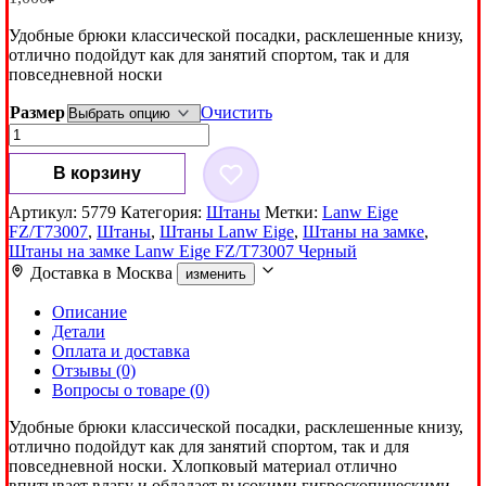
Удобные брюки классической посадки, расклешенные книзу,
отлично подойдут как для занятий спортом, так и для
повседневной носки
Размер
Очистить
Количество
товара
Штаны
В корзину
на
замке
Артикул:
5779
Категория:
Штаны
Метки:
Lanw Eige
Lanw
FZ/T73007
,
Штаны
,
Штаны Lanw Eige
,
Штаны на замке
,
Eige
Штаны на замке Lanw Eige FZ/T73007 Черный
FZ/T73007
Доставка в
Москва
изменить
Черный
Описание
Детали
Оплата и доставка
Отзывы (0)
Вопросы о товаре (0)
Удобные брюки классической посадки, расклешенные книзу,
отлично подойдут как для занятий спортом, так и для
повседневной носки. Хлопковый материал отлично
впитывает влагу и обладает высокими гигроскопическими