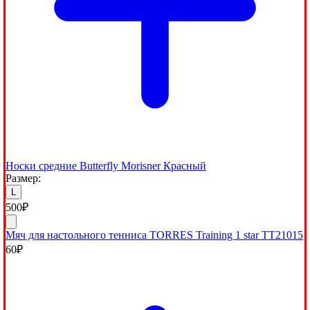
Носки средние Butterfly Morisner Красный
Размер:
L
500
₽
Мяч для настольного тенниса TORRES Training 1 star TT21015
60
₽