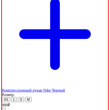
Компрессионный рукав Nike Черный
Размер:
XS
L
S
M
900
₽