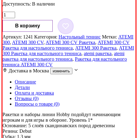
Доступность:
В наличии
Количество
товара
Ракетка
В корзину
для
настольного
Артикул:
1241
Категория:
Настольный теннис
Метки:
ATEMI
тенниса
300
,
ATEMI 300 CV
,
ATEMI 300 CV Ракетка
,
ATEMI 300 CV
ATEMI
Ракетка для настольного тенниса
,
ATEMI 300 Ракетка
,
ATEMI
300
300 Ракетка для настольного тенниса
,
atemi ракетка
,
atemi
CV
ракетка для настольного тенниса
,
Ракетка для настольного
тенниса ATEMI 300 CV
Доставка в
Москва
изменить
Описание
Детали
Оплата и доставка
Отзывы (0)
Вопросы о товаре (0)
Ракетки и наборы линии Hobby подойдут начинающим
игрокам и для игры в обороне. Уровень 1*
Основание: 5 слоёв скандинавских пород древесины
Резина: Debut
Губка: 1.3 мм