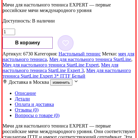
Мячи для настольного тенниса EXPERT — первые
российские мячи международного уровня
Доступность:
В наличии
Количество
товара
Мяч
В корзину
для
настольного
Артикул:
6730
Категория:
Настольный теннис
Метки:
мяч для
тенниса
настольного тенниса
,
Мяч для настольного тенниса StartLine
,
StartLine
Мяч для настольного тенниса StartLine Expert
,
Мяч для
Expert
настольного тенниса StartLine Expert 3
,
Мяч для настольного
3*
тенниса StartLine Expert 3* ITTF Белый
ITTF
Доставка в
Москва
изменить
Белый
Описание
Детали
Оплата и доставка
Отзывы (0)
Вопросы о товаре (0)
Мячи для настольного тенниса EXPERT — первые
российские мячи международного уровня. Они соответствуют
стандартам ITTF и имеют соответствующий сертификат. Эти