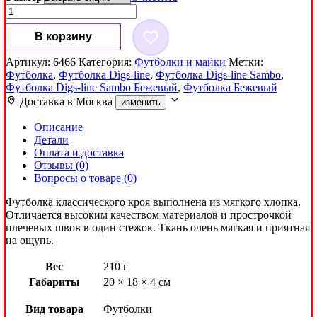
Количество
товара
Футболка
В корзину
Digs-
line
Артикул:
6466
Категория:
Футболки и майки
Метки:
Sambo
Футболка
,
Футболка Digs-line
,
Футболка Digs-line Sambo
,
Бежевый
Футболка Digs-line Sambo Бежевый
,
Футболка Бежевый
Доставка в
Москва
изменить
Описание
Детали
Оплата и доставка
Отзывы (0)
Вопросы о товаре (0)
Футболка классического кроя выполнена из мягкого хлопка.
Отличается высоким качеством материалов и прострочкой
плечевых швов в один стежок. Ткань очень мягкая и приятная
на ощупь.
Вес
210 г
Габариты
20 × 18 × 4 см
Вид товара
Футболки