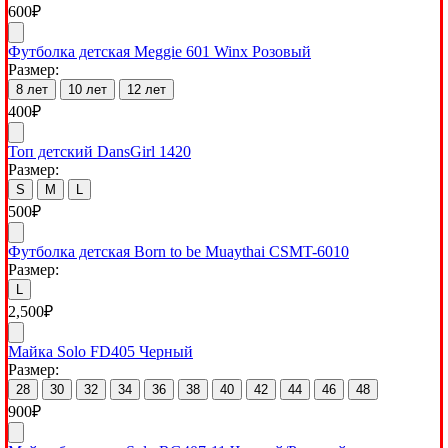
600
₽
Футболка детская Meggie 601 Winx Розовый
Размер:
8 лет
10 лет
12 лет
400
₽
Топ детский DansGirl 1420
Размер:
S
M
L
500
₽
Футболка детская Born to be Muaythai CSMT-6010
Размер:
L
2,500
₽
Майка Solo FD405 Черный
Размер:
28
30
32
34
36
38
40
42
44
46
48
900
₽