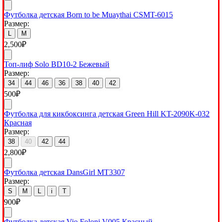
Футболка детская Born to be Muaythai CSMT-6015
Размер:
L
M
2,500
₽
Топ-лиф Solo BD10-2 Бежевый
Размер:
34
44
46
36
38
40
42
500
₽
Футболка для кикбоксинга детская Green Hill KT-2090K-032
Красная
Размер:
38
40
42
44
2,800
₽
Футболка детская DansGirl MT3307
Размер:
S
M
L
i
T
900
₽
Футболка детская Vio Foloni V005 Красный