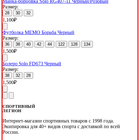
Майка-борцовка Solo RG407-11 Черный/Розовый
Размер:
28
30
32
1,100
₽
Футболка МЕМО Борьба Черный
Размер:
36
38
40
42
44
122
128
134
1,500
₽
Болеро Solo FD673 Черный
Размер:
38
32
28
1,500
₽
СПОРТИВНЫЙ
ЛЕГИОН
Интернет-магазин спортивных товаров с 1998 года.
Экипировка для 40+ видов спорта с доставкой по всей
России.