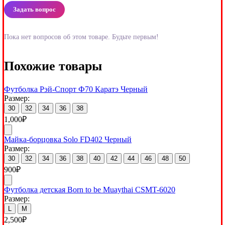
Задать вопрос
Пока нет вопросов об этом товаре. Будьте первым!
Похожие товары
Футболка Рэй-Спорт Ф70 Каратэ Черный
Размер:
30
32
34
36
38
1,000
₽
Майка-борцовка Solo FD402 Черный
Размер:
30
32
34
36
38
40
42
44
46
48
50
900
₽
Футболка детская Born to be Muaythai CSMT-6020
Размер:
L
M
2,500
₽