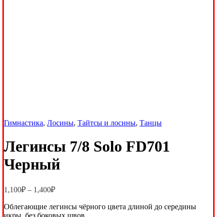
Гимнастика
,
Лосины
,
Тайтсы и лосины
,
Танцы
Легинсы 7/8 Solo FD701
Черный
Диапазон
1,100
₽
–
1,400
₽
цен:
Облегающие легинсы чёрного цвета длиной до середины
1,100₽
икры, без боковых швов
–