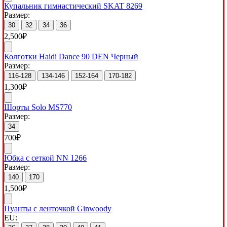
Купальник гимнастический SKAT 8269
Размер:
30
32
34
36
2,500
₽
Колготки Haidi Dance 90 DEN Черный
Размер:
116-128
134-146
152-164
170-182
1,300
₽
Шорты Solo MS770
Размер:
34
700
₽
Юбка с сеткой NN 1266
Размер:
140
170
1,500
₽
Пуанты с ленточкой Ginwoody
EU: