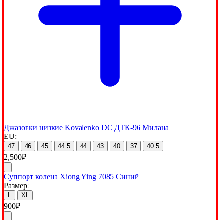
Джазовки низкие Kovalenko DC ДТК-96 Милана
EU:
47
46
45
44.5
44
43
40
37
40.5
2,500
₽
Суппорт колена Xiong Ying 7085 Синий
Размер:
L
XL
900
₽