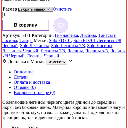
1,400₽
Размер
Очистить
Количество
товара
Легинсы
В корзину
7/8
Solo
Артикул:
5371
Категории:
Гимнастика
,
Лосины
,
Тайтсы и
FD701
лосины
,
Танцы
Метки:
Solo FD701
,
Solo FD701 Легинсы 7/8
Черный
Черный
,
Solo Леггинсы
,
Solo Легинсы 7/8
,
Solo Лосины
,
Леггинсы Черный
,
Легинсы 7/8
,
Лосины
,
Лосины х/б
,
Лосины
х/б Черный
,
Лосины Черный
Доставка в
Москва
изменить
Описание
Детали
Оплата и доставка
Отзывы (0)
Вопросы о товаре (0)
Облегающие легинсы чёрного цвета длиной до середины
икры, без боковых швов. Материал хорошо впитывает влагу и
пропускает воздух, позволяя коже дышать. Подходят как для
тренировок, так и для повседневной носки.