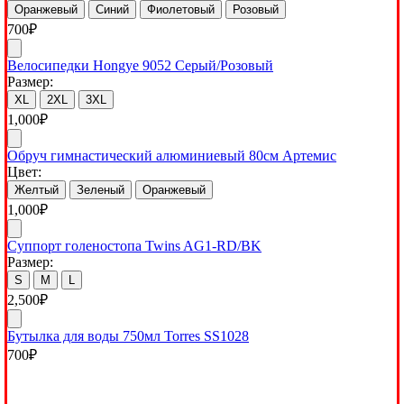
Оранжевый
Синий
Фиолетовый
Розовый
700
₽
Велосипедки Hongye 9052 Серый/Розовый
Размер:
XL
2XL
3XL
1,000
₽
Обруч гимнастический алюминиевый 80см Артемис
Цвет:
Желтый
Зеленый
Оранжевый
1,000
₽
Суппорт голеностопа Twins AG1-RD/BK
Размер:
S
M
L
2,500
₽
Бутылка для воды 750мл Torres SS1028
700
₽