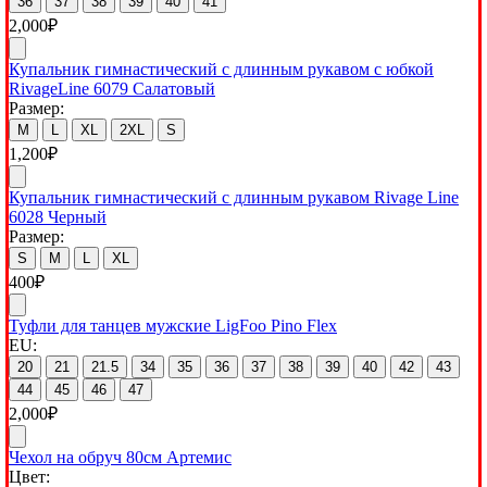
36
37
38
39
40
41
2,000
₽
Купальник гимнастический с длинным рукавом с юбкой
RivageLine 6079 Салатовый
Размер:
M
L
XL
2XL
S
1,200
₽
Купальник гимнастический с длинным рукавом Rivage Line
6028 Черный
Размер:
S
M
L
XL
400
₽
Туфли для танцев мужские LigFoo Pino Flex
EU:
20
21
21.5
34
35
36
37
38
39
40
42
43
44
45
46
47
2,000
₽
Чехол на обруч 80см Артемис
Цвет: