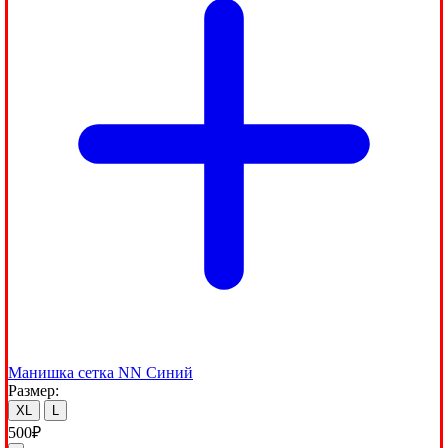
Манишка сетка NN Синий
Размер:
XL
L
500
₽