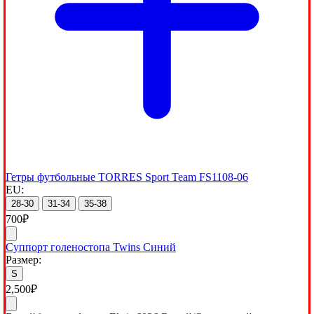
Гетры футбольные TORRES Sport Team FS1108-06
EU:
28-30
31-34
35-38
700
₽
Суппорт голеностопа Twins Синий
Размер:
S
2,500
₽