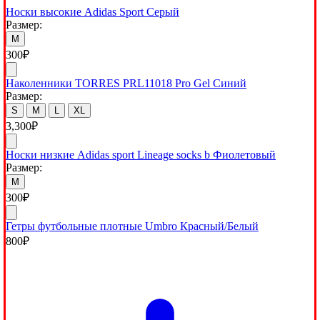
Носки высокие Adidas Sport Серый
Размер:
M
300
₽
Наколенники TORRES PRL11018 Pro Gel Синий
Размер:
S
M
L
XL
3,300
₽
Носки низкие Adidas sport Lineage socks b Фиолетовый
Размер:
M
300
₽
Гетры футбольные плотные Umbro Красный/Белый
800
₽