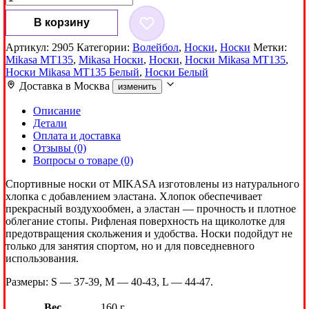
товара
Носки
В корзину
Mikasa
MT135
Артикул:
2905
Категории:
Волейбол
,
Носки
,
Носки
Метки:
Белый
Mikasa MT135
,
Mikasa Носки
,
Носки
,
Носки Mikasa MT135
,
Носки Mikasa MT135 Белый
,
Носки Белый
Доставка в
Москва
изменить
Описание
Детали
Оплата и доставка
Отзывы (0)
Вопросы о товаре (0)
Спортивные носки от MIKASA изготовлены из натурального
хлопка с добавлением эластана. Хлопок обеспечивает
прекрасный воздухообмен, а эластан — прочность и плотное
облегание стопы. Рифленая поверхность на щиколотке для
предотвращения скольжения и удобства. Носки подойдут не
только для занятия спортом, но и для повседневного
использования.
Размеры: S — 37-39, M — 40-43, L — 44-47.
Вес
160 г