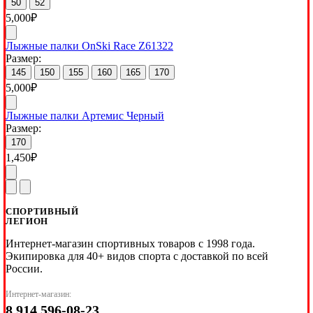
50
52
5,000
₽
Лыжные палки OnSki Race Z61322
Размер:
145
150
155
160
165
170
5,000
₽
Лыжные палки Артемис Черный
Размер:
170
1,450
₽
СПОРТИВНЫЙ
ЛЕГИОН
Интернет-магазин спортивных товаров с 1998 года.
Экипировка для 40+ видов спорта с доставкой по всей
России.
Интернет-магазин:
8 914 596-08-23