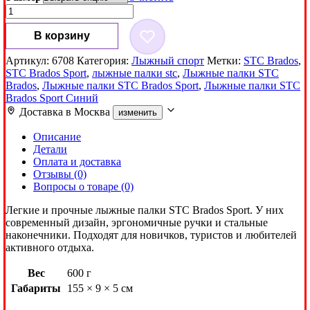
1,100₽
Количество
товара
Лыжные
В корзину
палки
STC
Артикул:
6708
Категория:
Лыжный спорт
Метки:
STC Brados
,
Brados
STC Brados Sport
,
лыжные палки stc
,
Лыжные палки STC
Sport
Brados
,
Лыжные палки STC Brados Sport
,
Лыжные палки STC
Синий
Brados Sport Синий
Доставка в
Москва
изменить
Описание
Детали
Оплата и доставка
Отзывы (0)
Вопросы о товаре (0)
Легкие и прочные лыжные палки STC Brados Sport. У них
современный дизайн, эргономичные ручки и стальные
наконечники. Подходят для новичков, туристов и любителей
активного отдыха.
Вес
600 г
Габариты
155 × 9 × 5 см