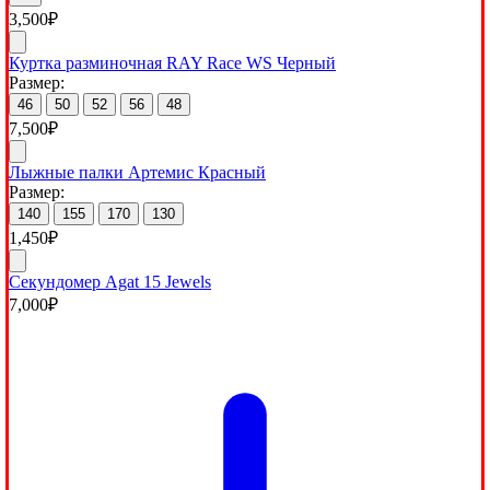
3,500
₽
Куртка разминочная RAY Race WS Черный
Размер:
46
50
52
56
48
7,500
₽
Лыжные палки Артемис Красный
Размер:
140
155
170
130
1,450
₽
Секундомер Agat 15 Jewels
7,000
₽