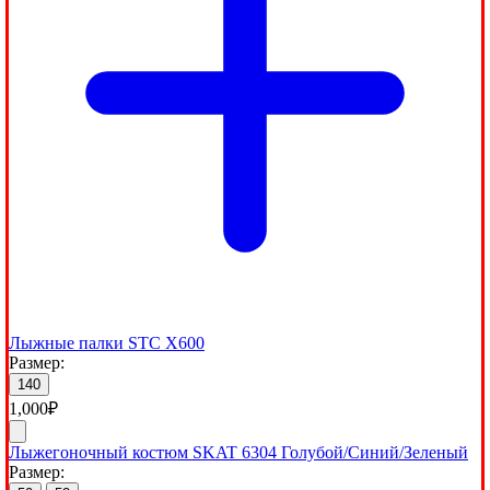
Лыжные палки STC X600
Размер:
140
1,000
₽
Лыжегоночный костюм SKAT 6304 Голубой/Синий/Зеленый
Размер: