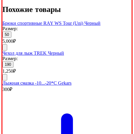
Похожие товары
Брюки спортивные RAY WS Tour (Uni) Черный
Размер:
50
5,000
₽
Чехол для лыж TREK Черный
Размер:
190
1,250
₽
Лыжная смазка -10...-20*С Gekars
300
₽