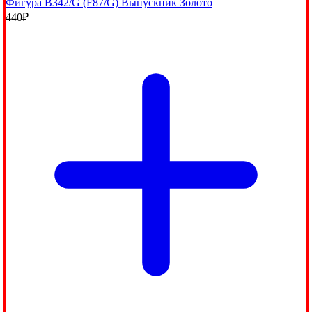
Фигура B342/G (F87/G) Выпускник Золото
440
₽