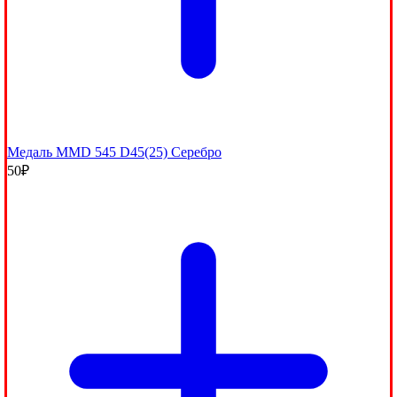
Медаль ММD 545 D45(25) Серебро
50
₽