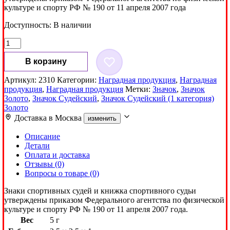
культуре и спорту РФ № 190 от 11 апреля 2007 года
Доступность:
В наличии
Количество
товара
Значок
В корзину
Судейский
1
Артикул:
2310
Категории:
Наградная продукция
,
Наградная
категория
продукция
,
Наградная продукция
Метки:
Значок
,
Значок
Золото
Золото
,
Значок Судейский
,
Значок Судейский (1 категория)
Золото
Доставка в
Москва
изменить
Описание
Детали
Оплата и доставка
Отзывы (0)
Вопросы о товаре (0)
Знаки спортивных судей и книжка спортивного судьи
утверждены приказом Федерального агентства по физической
культуре и спорту РФ № 190 от 11 апреля 2007 года.
Вес
5 г