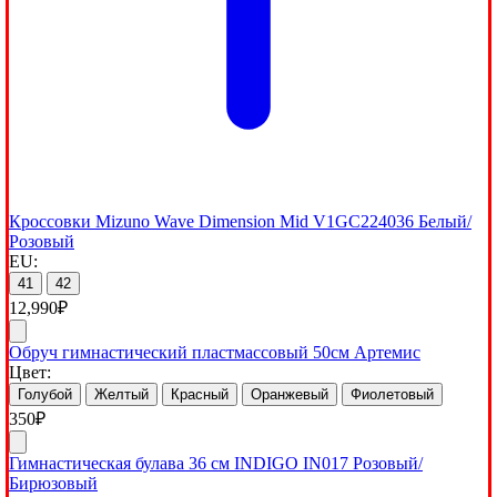
Кроссовки Mizuno Wave Dimension Mid V1GC224036 Белый/
Розовый
EU:
41
42
12,990
₽
Обруч гимнастический пластмассовый 50см Артемис
Цвет:
Голубой
Желтый
Красный
Оранжевый
Фиолетовый
350
₽
Гимнастическая булава 36 см INDIGO IN017 Розовый/
Бирюзовый