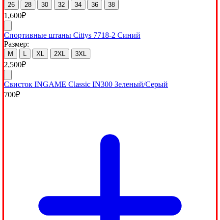
26
28
30
32
34
36
38
1,600
₽
Спортивные штаны Cittys 7718-2 Синий
Размер:
M
L
XL
2XL
3XL
2,500
₽
Свисток INGAME Classic IN300 Зеленый/Серый
700
₽