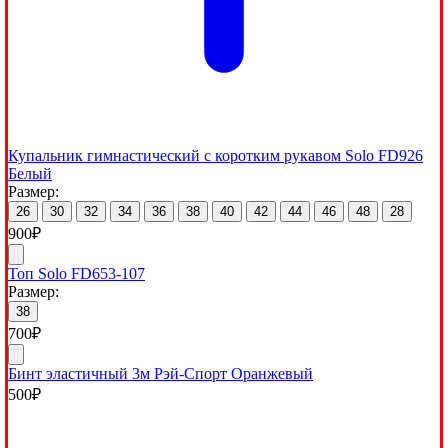
Купальник гимнастический с коротким рукавом Solo FD926
Белый
Размер:
26
30
32
34
36
38
40
42
44
46
48
28
900
₽
Топ Solo FD653-107
Размер:
38
700
₽
Бинт эластичный 3м Рэй-Спорт Оранжевый
500
₽