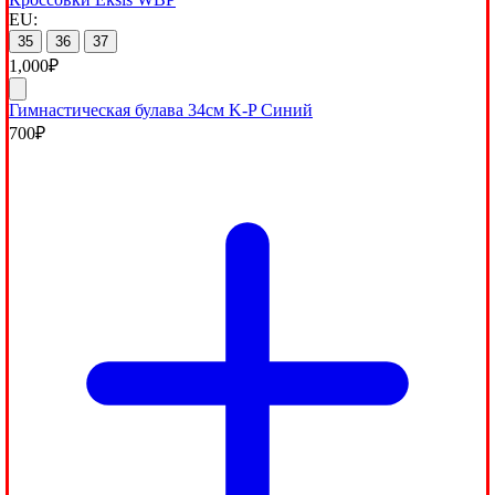
EU:
35
36
37
1,000
₽
Гимнастическая булава 34см K-P Синий
700
₽