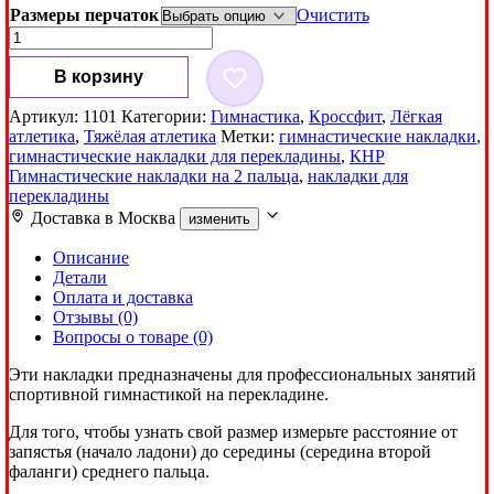
Размеры перчаток
Очистить
Количество
товара
Гимнастические
В корзину
накладки
на
Артикул:
1101
Категории:
Гимнастика
,
Кроссфит
,
Лёгкая
2
атлетика
,
Тяжёлая атлетика
Метки:
гимнастические накладки
,
пальца
гимнастические накладки для перекладины
,
КНР
КНР
Гимнастические накладки на 2 пальца
,
накладки для
перекладины
Доставка в
Москва
изменить
Описание
Детали
Оплата и доставка
Отзывы (0)
Вопросы о товаре (0)
Эти накладки предназначены для профессиональных занятий
спортивной гимнастикой на перекладине.
Для того, чтобы узнать свой размер измерьте расстояние от
запястья (начало ладони) до середины (середина второй
фаланги) среднего пальца.