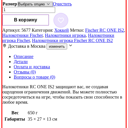
3,900₽
Размер
Очистить
Количество
товара
Налокотники
В корзину
игрока
Fischer
Артикул:
5677
Категория:
Хоккей
Метки:
Fischer RC ONE IS2
,
RC
Налокотники Fischer
,
Налокотники игрока
,
Налокотники
ONE
игрока Fischer
,
Налокотники игрока Fischer RC ONE IS2
IS2
Доставка в
Москва
изменить
Описание
Детали
Оплата и доставка
Отзывы (0)
Вопросы о товаре (0)
Налокотники RC ONE IS2 защищают вас, не создавая
ощущения ограничения движений. Вы можете полностью
сосредоточиться на игре, чтобы показать свои способности в
любое время.
Вес
650 г
Габариты
35 × 27 × 13 см