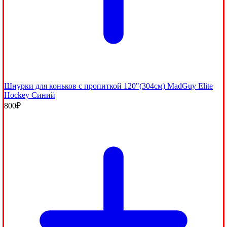
Шнурки для коньков с пропиткой 120"(304см) MadGuy Elite
Hockey Синий
800
₽