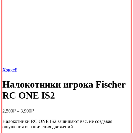
Хоккей
Налокотники игрока Fischer
RC ONE IS2
Диапазон
2,500
₽
–
3,900
₽
цен:
Налокотники RC ONE IS2 защищают вас, не создавая
2,500₽
ощущения ограничения движений
–