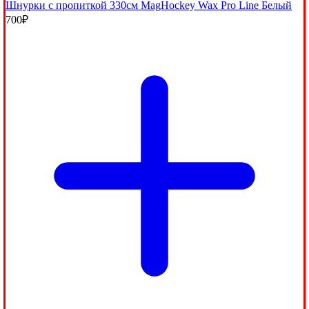
Шнурки с пропиткой 330см MagHockey Wax Pro Line Белый
700
₽