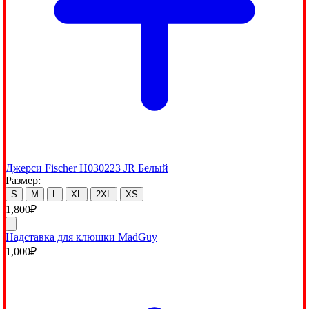
Джерси Fischer H030223 JR Белый
Размер:
S
M
L
XL
2XL
XS
1,800
₽
Надставка для клюшки MadGuy
1,000
₽