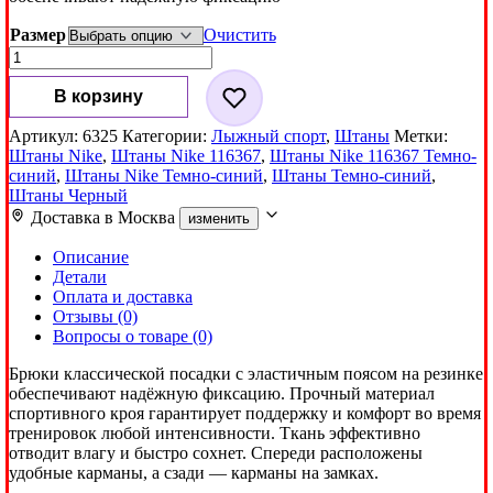
Размер
Очистить
Количество
товара
Штаны
В корзину
Nike
116367
Артикул:
6325
Категории:
Лыжный спорт
,
Штаны
Метки:
Темно-
Штаны Nike
,
Штаны Nike 116367
,
Штаны Nike 116367 Темно-
синий
синий
,
Штаны Nike Темно-синий
,
Штаны Темно-синий
,
Штаны Черный
Доставка в
Москва
изменить
Описание
Детали
Оплата и доставка
Отзывы (0)
Вопросы о товаре (0)
Брюки классической посадки с эластичным поясом на резинке
обеспечивают надёжную фиксацию. Прочный материал
спортивного кроя гарантирует поддержку и комфорт во время
тренировок любой интенсивности. Ткань эффективно
отводит влагу и быстро сохнет. Спереди расположены
удобные карманы, а сзади — карманы на замках.