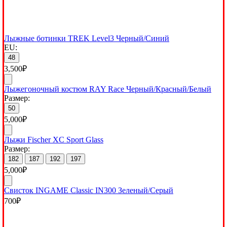
Лыжные ботинки TREK Level3 Черный/Синий
EU:
48
3,500
₽
Лыжегоночный костюм RAY Race Черный/Красный/Белый
Размер:
50
5,000
₽
Лыжи Fischer XC Sport Glass
Размер:
182
187
192
197
5,000
₽
Свисток INGAME Classic IN300 Зеленый/Серый
700
₽