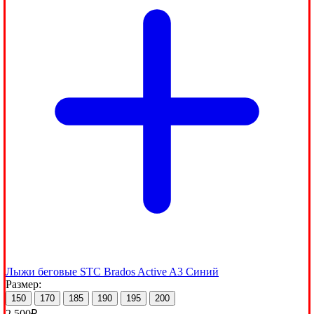
Лыжи беговые STC Brados Active A3 Синий
Размер:
150
170
185
190
195
200
2,500
₽