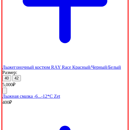
Лыжегоночный костюм RAY Race Красный/Черный/Белый
Размер:
40
42
5,000
₽
Лыжная смазка -6...-12*С Zet
400
₽