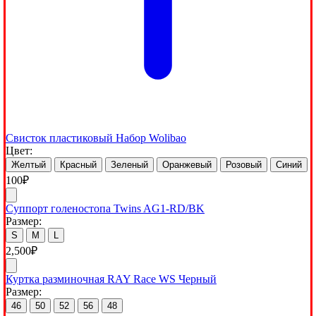
Свисток пластиковый Набор Wolibao
Цвет:
Желтый
Красный
Зеленый
Оранжевый
Розовый
Синий
100
₽
Суппорт голеностопа Twins AG1-RD/BK
Размер:
S
M
L
2,500
₽
Куртка разминочная RAY Race WS Черный
Размер:
46
50
52
56
48