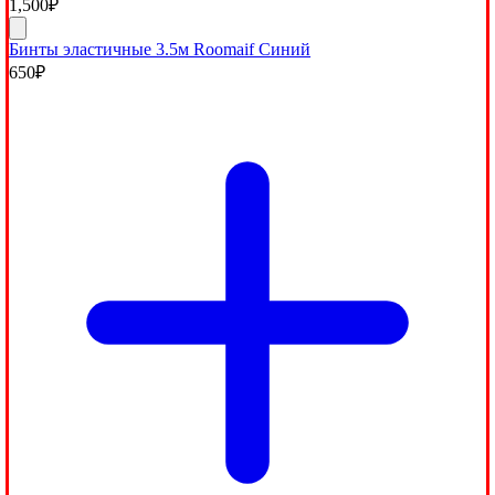
1,500
₽
Бинты эластичные 3.5м Roomaif Синий
650
₽