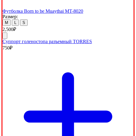
Футболка Born to be Muaythai MT-8020
Размер:
M
L
S
2,500
₽
Суппорт голеностопа разъемный TORRES
750
₽