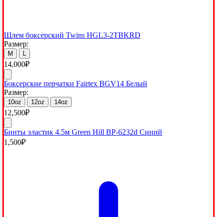
Шлем боксерский Twins HGL3-2TBKRD
Размер:
M
L
14,000
₽
Боксерские перчатки Fairtex BGV14 Белый
Размер:
10oz
12oz
14oz
12,500
₽
Бинты эластик 4.5м Green Hill BP-6232d Синий
1,500
₽