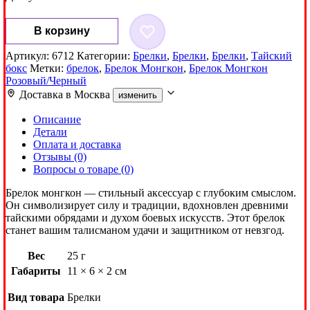
Количество
В корзину
товара
Брелок
Артикул:
6712
Категории:
Брелки
,
Брелки
,
Брелки
,
Тайский
Монгкон
бокс
Метки:
брелок
,
Брелок Монгкон
,
Брелок Монгкон
Розовый/
Розовый/Черный
Черный
Доставка в
Москва
изменить
Описание
Детали
Оплата и доставка
Отзывы (0)
Вопросы о товаре (0)
Брелок монгкон — стильный аксессуар с глубоким смыслом.
Он символизирует силу и традиции, вдохновлен древними
тайскими обрядами и духом боевых искусств. Этот брелок
станет вашим талисманом удачи и защитником от невзгод.
Вес
25 г
Габариты
11 × 6 × 2 см
Вид товара
Брелки