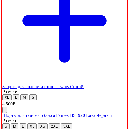
Защита для голени и стопы Twins Синий
Размер:
XL
L
M
S
4,500
₽
Шорты для тайского бокса Fairtex BS1920 Lava Черный
Размер:
S
M
L
XL
XS
2XL
3XL