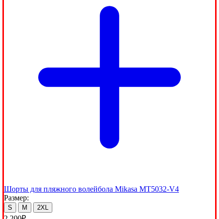
Шорты для пляжного волейбола Mikasa MT5032-V4
Размер:
S
M
2XL
2,200
₽