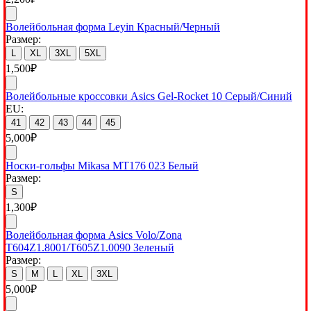
Волейбольная форма Leyin Красный/Черный
Размер:
L
XL
3XL
5XL
1,500
₽
Волейбольные кроссовки Asics Gel-Rocket 10 Серый/Синий
EU:
41
42
43
44
45
5,000
₽
Носки-гольфы Mikasa MT176 023 Белый
Размер:
S
1,300
₽
Волейбольная форма Asics Volo/Zona
T604Z1.8001/T605Z1.0090 Зеленый
Размер:
S
M
L
XL
3XL
5,000
₽