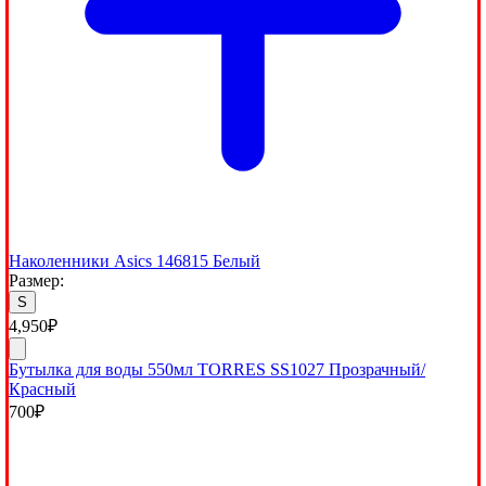
Наколенники Asics 146815 Белый
Размер:
S
4,950
₽
Бутылка для воды 550мл TORRES SS1027 Прозрачный/
Красный
700
₽