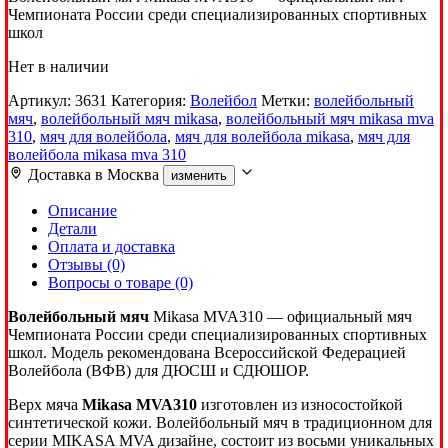
Чемпионата России среди специализированных спортивных
школ
Нет в наличии
Артикул:
3631
Категория:
Волейбол
Метки:
волейбольный
мяч
,
волейбольный мяч mikasa
,
волейбольный мяч mikasa mva
310
,
мяч для волейбола
,
мяч для волейбола mikasa
,
мяч для
волейбола mikasa mva 310
Доставка в
Москва
изменить
Описание
Детали
Оплата и доставка
Отзывы (0)
Вопросы о товаре (0)
Волейбольный мяч
Mikasa MVA310 — официальный мяч
Чемпионата России среди специализированных спортивных
школ. Модель рекомендована Всероссийской Федерацией
Волейбола (ВФВ) для ДЮСШ и СДЮШОР.
Верх мяча
Mikasa MVA310
изготовлен из износостойкой
синтетической кожи. Волейбольный мяч в традиционном для
серии MIKASA MVA дизайне, состоит из восьми уникальных