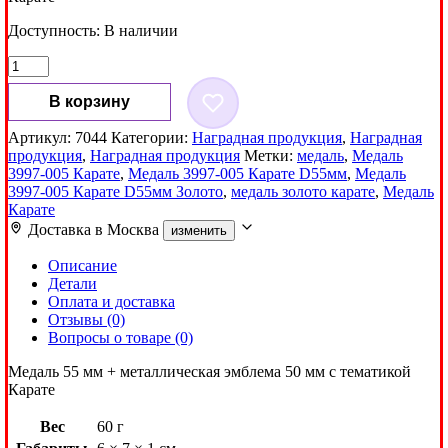
Доступность:
В наличии
Количество
товара
Медаль
В корзину
3997-
005
Артикул:
7044
Категории:
Наградная продукция
,
Наградная
Карате
продукция
,
Наградная продукция
Метки:
медаль
,
Медаль
D55
3997-005 Карате
,
Медаль 3997-005 Карате D55мм
,
Медаль
Золото
3997-005 Карате D55мм Золото
,
медаль золото карате
,
Медаль
Карате
Доставка в
Москва
изменить
Описание
Детали
Оплата и доставка
Отзывы (0)
Вопросы о товаре (0)
Медаль 55 мм + металлическая эмблема 50 мм с тематикой
Карате
Вес
60 г