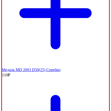
Медаль МD 2003 D50(25) Серебро
110
₽