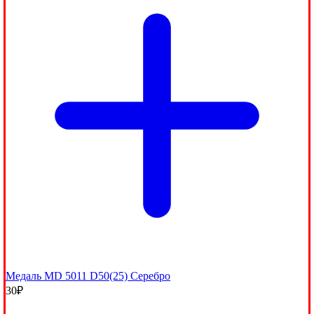
Медаль МD 5011 D50(25) Серебро
30
₽