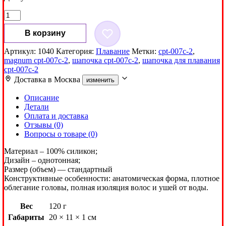
Количество
товара
Шапочка
В корзину
для
плавания
Артикул:
1040
Категория:
Плавание
Метки:
cpt-007c-2
,
Magnum
magnum cpt-007c-2
,
шапочка cpt-007c-2
,
шапочка для плавания
CPT-
cpt-007c-2
007C-
Доставка в
Москва
изменить
2
Описание
Детали
Оплата и доставка
Отзывы (0)
Вопросы о товаре (0)
Материал – 100% силикон;
Дизайн – однотонная;
Размер (объем) — стандартный
Конструктивные особенности: анатомическая форма, плотное
облегание головы, полная изоляция волос и ушей от воды.
Вес
120 г
Габариты
20 × 11 × 1 см