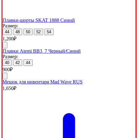
Плавки-шорты SKAT 1888 Синий
Размер:
44
48
50
52
54
1,200
₽
Плавки Atemi BB3_7 Черный/Синий
Размер:
40
42
44
900
₽
Мешок для инвентаря Mad Wave RUS
1,650
₽