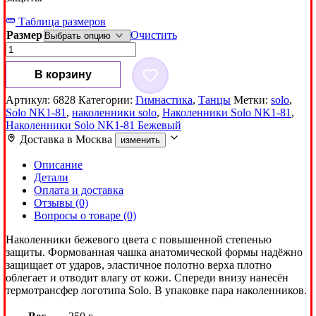
Таблица размеров
Размер
Очистить
Количество
товара
Наколенники
В корзину
Solo
NK1-
Артикул:
6828
Категории:
Гимнастика
,
Танцы
Метки:
solo
,
81
Solo NK1-81
,
наколенники solo
,
Наколенники Solo NK1-81
,
Бежевый
Наколенники Solo NK1-81 Бежевый
Доставка в
Москва
изменить
Описание
Детали
Оплата и доставка
Отзывы (0)
Вопросы о товаре (0)
Наколенники бежевого цвета с повышенной степенью
защиты. Формованная чашка анатомической формы надёжно
защищает от ударов, эластичное полотно верха плотно
облегает и отводит влагу от кожи. Спереди внизу нанесён
термотрансфер логотипа Solo. В упаковке пара наколенников.