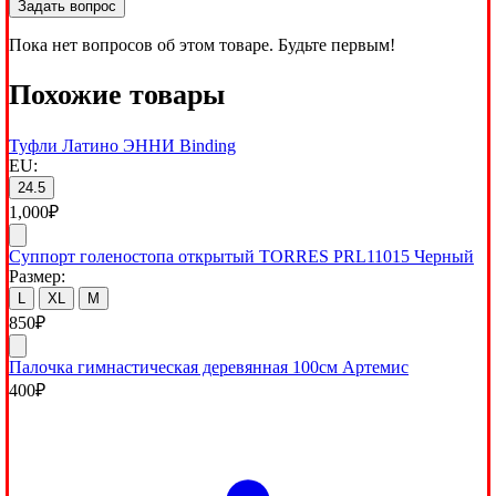
Задать вопрос
Пока нет вопросов об этом товаре. Будьте первым!
Похожие товары
Туфли Латино ЭННИ Binding
EU:
24.5
1,000
₽
Суппорт голеностопа открытый TORRES PRL11015 Черный
Размер:
L
XL
M
850
₽
Палочка гимнастическая деревянная 100см Артемис
400
₽