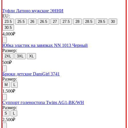
Туфли Латино мужские ЭННИ
EU:
23.5
25.5
26
26.5
27
27.5
28
28.5
29.5
30
30.5
4,000
₽
Юбка эластик на завязках NN 1013 Черный
Размер:
2XL
3XL
XL
500
₽
Брюки детские DansGirl 3741
Размер:
M
L
1,500
₽
Суппорт голеностопа Twins AG1-BK/WH
Размер:
S
L
2,500
₽