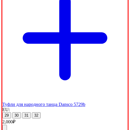
Туфли для народного танца Dansco 5729b
EU:
29
30
31
32
2,000
₽