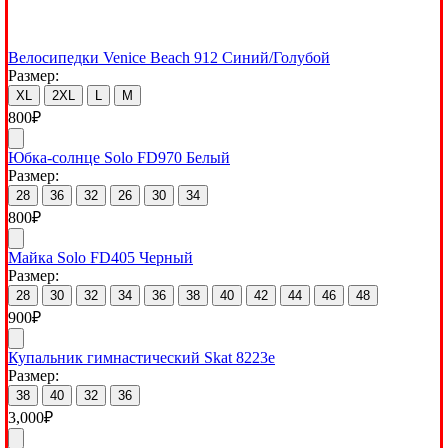
Велосипедки Venice Beach 912 Синий/Голубой
Размер:
XL
2XL
L
M
800
₽
Юбка-солнце Solo FD970 Белый
Размер:
28
36
32
26
30
34
800
₽
Майка Solo FD405 Черный
Размер:
28
30
32
34
36
38
40
42
44
46
48
900
₽
Купальник гимнастический Skat 8223e
Размер:
38
40
32
36
3,000
₽