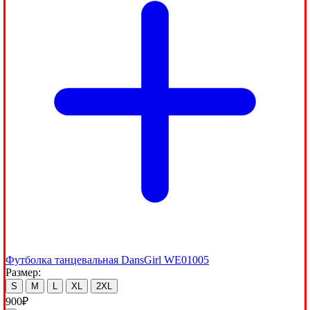
Футболка танцевальная DansGirl WE01005
Размер:
S
M
L
XL
2XL
900
₽