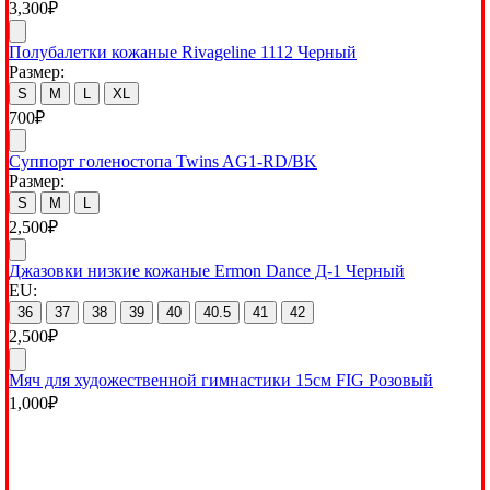
3,300
₽
Полубалетки кожаные Rivageline 1112 Черный
Размер:
S
M
L
XL
700
₽
Суппорт голеностопа Twins AG1-RD/BK
Размер:
S
M
L
2,500
₽
Джазовки низкие кожаные Ermon Dance Д-1 Черный
EU:
36
37
38
39
40
40.5
41
42
2,500
₽
Мяч для художественной гимнастики 15см FIG Розовый
1,000
₽