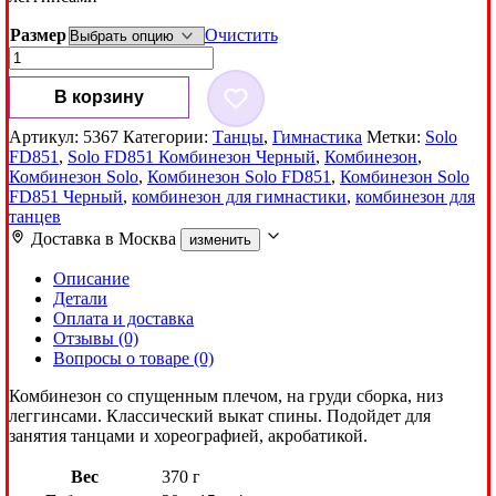
2,900₽
Размер
Очистить
Количество
товара
Комбинезон
В корзину
Solo
FD851
Артикул:
5367
Категории:
Танцы
,
Гимнастика
Метки:
Solo
Черный
FD851
,
Solo FD851 Комбинезон Черный
,
Комбинезон
,
Комбинезон Solo
,
Комбинезон Solo FD851
,
Комбинезон Solo
FD851 Черный
,
комбинезон для гимнастики
,
комбинезон для
танцев
Доставка в
Москва
изменить
Описание
Детали
Оплата и доставка
Отзывы (0)
Вопросы о товаре (0)
Комбинезон со спущенным плечом, на груди сборка, низ
леггинсами. Классический выкат спины. Подойдет для
занятия танцами и хореографией, акробатикой.
Вес
370 г