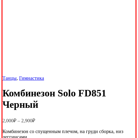
Танцы
,
Гимнастика
Комбинезон Solo FD851
Черный
Диапазон
2,000
₽
–
2,900
₽
цен:
Комбинезон со спущенным плечом, на груди сборка, низ
2,000₽
леггинсами
–