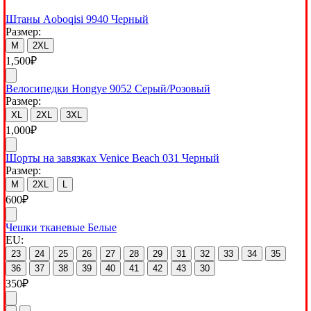
Штаны Aoboqisi 9940 Черный
Размер:
M
2XL
1,500
₽
Велосипедки Hongye 9052 Серый/Розовый
Размер:
XL
2XL
3XL
1,000
₽
Шорты на завязках Venice Beach 031 Черный
Размер:
M
2XL
L
600
₽
Чешки тканевые Белые
EU:
23
24
25
26
27
28
29
31
32
33
34
35
36
37
38
39
40
41
42
43
30
350
₽