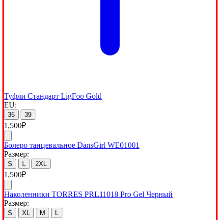
Туфли Стандарт LigFoo Gold
EU:
36
39
1,500
₽
Болеро танцевальное DansGirl WE01001
Размер:
S
L
2XL
1,500
₽
Наколенники TORRES PRL11018 Pro Gel Черный
Размер:
S
XL
M
L