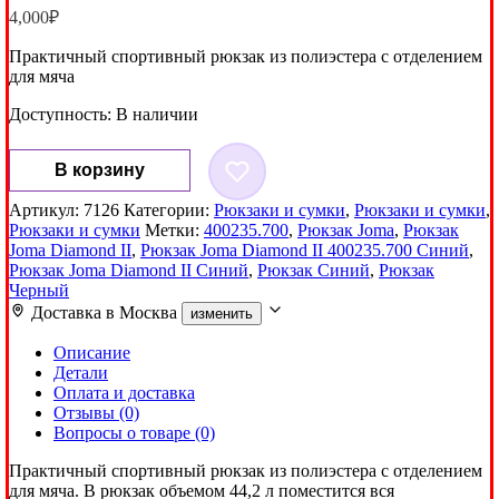
4,000
₽
Практичный спортивный рюкзак из полиэстера с отделением
для мяча
Доступность:
В наличии
Количество
В корзину
товара
Рюкзак
Артикул:
7126
Категории:
Рюкзаки и сумки
,
Рюкзаки и сумки
,
Joma
Рюкзаки и сумки
Метки:
400235.700
,
Рюкзак Joma
,
Рюкзак
Diamond
Joma Diamond II
,
Рюкзак Joma Diamond II 400235.700 Синий
,
II
Рюкзак Joma Diamond II Синий
,
Рюкзак Синий
,
Рюкзак
Синий
Черный
Доставка в
Москва
изменить
Описание
Детали
Оплата и доставка
Отзывы (0)
Вопросы о товаре (0)
Практичный спортивный рюкзак из полиэстера с отделением
для мяча. В рюкзак объемом 44,2 л поместится вся