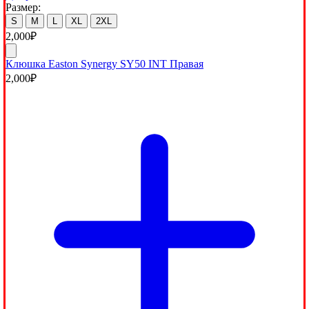
Размер:
S
M
L
XL
2XL
2,000
₽
Клюшка Easton Synergy SY50 INT Правая
2,000
₽