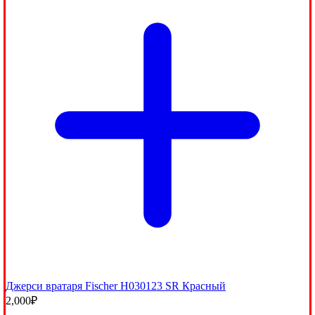
Джерси вратаря Fischer H030123 SR Красный
2,000
₽