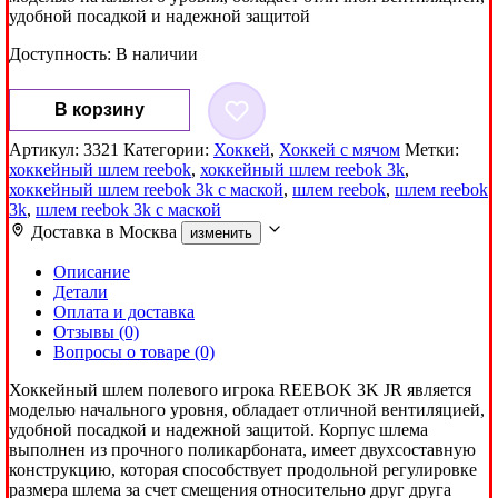
удобной посадкой и надежной защитой
Доступность:
В наличии
Количество
В корзину
товара
Хоккейный
Артикул:
3321
Категории:
Хоккей
,
Хоккей с мячом
Метки:
шлем
хоккейный шлем reebok
,
хоккейный шлем reebok 3k
,
с
хоккейный шлем reebok 3k с маской
,
шлем reebok
,
шлем reebok
маской
3k
,
шлем reebok 3k с маской
Reebok
3K
Доставка в
Москва
изменить
JR
Описание
Детали
Оплата и доставка
Отзывы (0)
Вопросы о товаре (0)
Хоккейный шлем полевого игрока REEBOK 3K JR является
моделью начального уровня, обладает отличной вентиляцией,
удобной посадкой и надежной защитой. Корпус шлема
выполнен из прочного поликарбоната, имеет двухсоставную
конструкцию, которая способствует продольной регулировке
размера шлема за счет смещения относительно друг друга