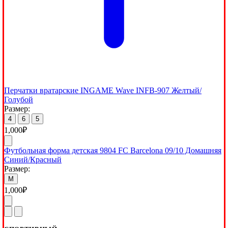
Перчатки вратарские INGAME Wave INFB-907 Желтый/
Голубой
Размер:
4
6
5
1,000
₽
Футбольная форма детская 9804 FC Barcelona 09/10 Домашняя
Синий/Красный
Размер:
M
1,000
₽