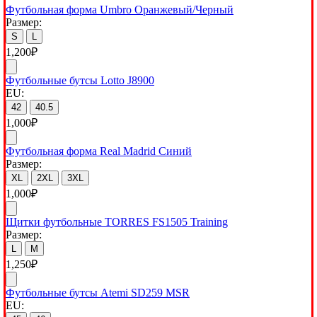
Футбольная форма Umbro Оранжевый/Черный
Размер:
S
L
1,200
₽
Футбольные бутсы Lotto J8900
EU:
42
40.5
1,000
₽
Футбольная форма Real Madrid Синий
Размер:
XL
2XL
3XL
1,000
₽
Щитки футбольные TORRES FS1505 Training
Размер:
L
M
1,250
₽
Футбольные бутсы Atemi SD259 MSR
EU: