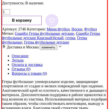
Доступность:
В наличии
Количество
товара
Гетры
В корзину
футбольные
детские
Артикул:
2746
Категории:
Мини футбол
,
Носки
,
Футбол
GuanKe
Метки:
GuanKe Гетры футбольные детские
,
GuanKe Гетры
Красный/
футбольные детские Красный/белый
,
гетры
,
Гетры
Белый
футбольные
,
Гетры футбольные детские
Доставка в
Москва
изменить
Описание
Детали
Оплата и доставка
Отзывы (0)
Вопросы о товаре (0)
Гетры футбольные: универсальное изделие, защищающее
спортсменов от ссадин и мелких повреждений при падении.
Анатомический крой из плотного, качественного и дышащего
материала. Дополнительная поддержка в районе щиколотки и
под коленом из эластика. Использованный материал подобран
таким образом, чтобы способствовать вентиляции, выводу и
испарению влаги. Благодаря своей структуре ткань