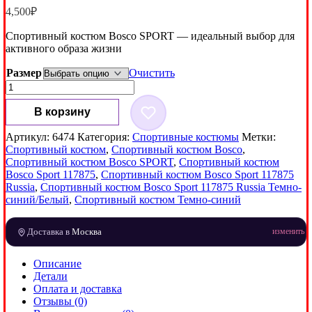
4,500
₽
Спортивный костюм Bosco SPORT — идеальный выбор для
активного образа жизни
Размер
Очистить
Количество
товара
Спортивный
В корзину
костюм
Bosco
Артикул:
6474
Категория:
Спортивные костюмы
Метки:
Sport
Спортивный костюм
,
Спортивный костюм Bosco
,
117875
Спортивный костюм Bosco SPORT
,
Спортивный костюм
Russia
Bosco Sport 117875
,
Спортивный костюм Bosco Sport 117875
Темно-
Russia
,
Спортивный костюм Bosco Sport 117875 Russia Темно-
синий/
синий/Белый
,
Спортивный костюм Темно-синий
Белый
Доставка в
Москва
изменить
Описание
Детали
Оплата и доставка
Отзывы (0)