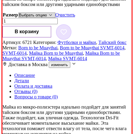
тайским боксом или другими ударными единоборствами
Размер
Очистить
Количество
товара
Майка
В корзину
Born
to
Артикул:
6721
Категории:
Футболки и майки
,
Тайский бокс
be
Метки:
Born to be Muaythai
,
Born to be Muaythai SVMT-6014
,
Muaythai
SVMT-6014
,
Майка Born to be Muaythai
,
Майка Born to be
SVMT-
Muaythai SVMT-6014
,
Майка SVMT-6014
6014
Доставка в
Москва
изменить
Описание
Детали
Оплата и доставка
Отзывы (0)
Вопросы о товаре (0)
Майка из микро-полиэстера идеально подойдет для занятий
тайским боксом или другими ударными единоборствами.
Также подойдет, как уличная одежда. Технология Dri-Fit
обеспечивает моментальное высыхание майки. Эта
технология поможет отвести влагу от тела, после чего влага
моментально испарится на майке.