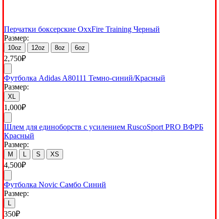
Перчатки боксерские OxxFire Training Черный
Размер:
10oz
12oz
8oz
6oz
2,750
₽
Футболка Adidas A80111 Темно-синий/Красный
Размер:
XL
1,000
₽
Шлем для единоборств с усилением RuscoSport PRO ВФРБ
Красный
Размер:
M
L
S
XS
4,500
₽
Футболка Novic Самбо Синий
Размер:
L
350
₽