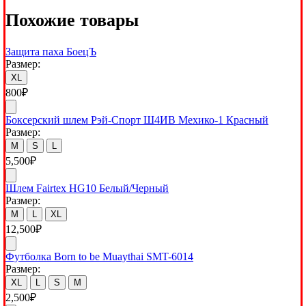
Похожие товары
Защита паха БоецЪ
Размер:
XL
800
₽
Боксерский шлем Рэй-Спорт Ш4ИВ Мехико-1 Красный
Размер:
M
S
L
5,500
₽
Шлем Fairtex HG10 Белый/Черный
Размер:
M
L
XL
12,500
₽
Футболка Born to be Muaythai SMT-6014
Размер:
XL
L
S
M
2,500
₽