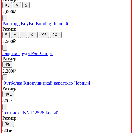
XL
M
S
2,000
₽
Рашгард BoyBo Burning Черный
Размер:
S
M
L
XL
XS
2XL
2,500
₽
Защита груди Рэй-Спорт
Размер:
4/5
2,200
₽
Футболка Киокушинкай карате-до Черный
Размер:
4XL
800
₽
Тенниска NN D2526 Белый
Размер:
3XL
600
₽