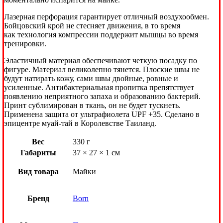
Лазерная перфорация гарантирует отличный воздухообмен.
Бойцовский крой не стесняет движения, в то время
как технология компрессии поддержит мышцы во время
тренировки.
Эластичный материал обеспечивают четкую посадку по
фигуре. Материал великолепно тянется. Плоские швы не
будут натирать кожу, сами швы двойные, ровные и
усиленные. Антибактериальная пропитка препятствует
появлению неприятного запаха и образованию бактерий.
Принт сублимирован в ткань, он не будет тускнеть.
Применена защита от ультрафиолета UPF +35. Сделано в
эпицентре муай-тай в Королевстве Таиланд.
Вес
330 г
Габариты
37 × 27 × 1 см
Вид товара
Майки
Бренд
Born