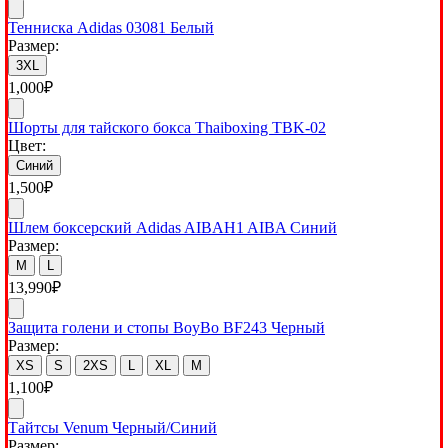
Тенниска Adidas 03081 Белый
Размер:
3XL
1,000
₽
Шорты для тайского бокса Thaiboxing TBK-02
Цвет:
Синий
1,500
₽
Шлем боксерский Adidas AIBAH1 AIBA Синий
Размер:
M
L
13,990
₽
Защита голени и стопы BoyBo BF243 Черный
Размер:
XS
S
2XS
L
XL
M
1,100
₽
Тайтсы Venum Черный/Синий
Размер: