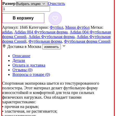
Размер
Очистить
Количество
товара
Футбольная
В корзину
форма
Adidas
Артикул:
1846
Категории:
Футбол
,
Мини футбол
Метки:
004
adidas
,
Adidas 004 Футбольная форма
,
Adidas 004 Футбольная
Синий
форма Синий
,
Adidas Футбольная форма
,
Adidas Футбольная
форма Синий
,
Футбольная форма
,
Футбольная форма Синий
Доставка в
Москва
изменить
Описание
Детали
Оплата и доставка
Отзывы (0)
Вопросы о товаре (0)
Спортивная экипировка шьется из текстурированного
полиэстера. Этот материал делает футбольную форму
износостойкой и комфортной для тела при сильных
физических нагрузках. Она обладает такими
характеристиками:
• прочная на разрыв;
• эластичная, не растягивается;
• гипоаллергенная;