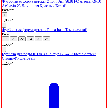
Футбольная форма детская Zhong Jian 9838 FC Arsenal 09/10
Arshavin 23 Домашняя Красный/Белый
Размер:
L
1,000
₽
Футбольная форма детская Puma Italia Темно-синий
Размер:
18
20
22
24
26
28
1,500
₽
Бутылка для воды INDIGO Taimyr IN374 700мл Желтый/
Синий/Фиолетовый
1,200
₽