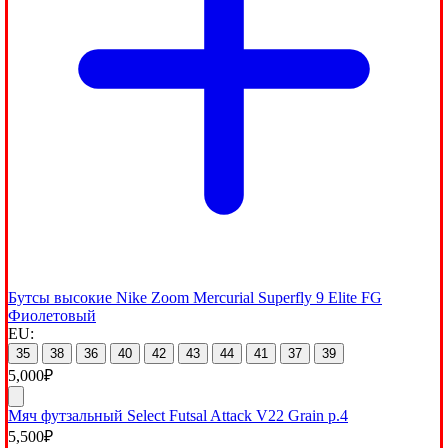
Бутсы высокие Nike Zoom Mercurial Superfly 9 Elite FG
Фиолетовый
EU:
35
38
36
40
42
43
44
41
37
39
5,000
₽
Мяч футзальный Select Futsal Attack V22 Grain р.4
5,500
₽