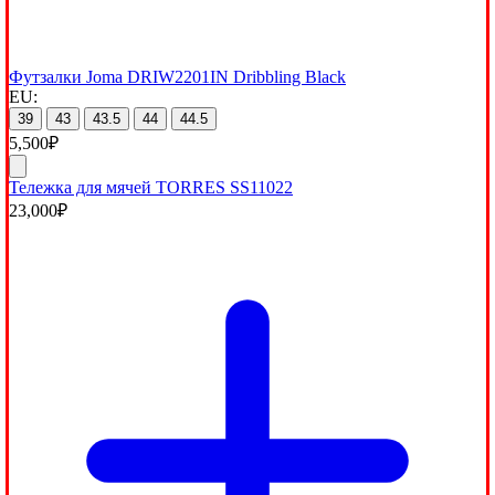
Футзалки Joma DRIW2201IN Dribbling Black
EU:
39
43
43.5
44
44.5
5,500
₽
Тележка для мячей TORRES SS11022
23,000
₽