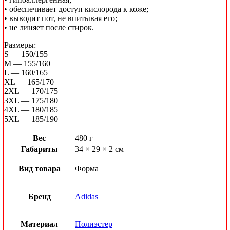
• обеспечивает доступ кислорода к коже;
• выводит пот, не впитывая его;
• не линяет после стирок.
Размеры:
S — 150/155
M — 155/160
L — 160/165
XL — 165/170
2XL — 170/175
3XL — 175/180
4XL — 180/185
5XL — 185/190
Вес
480 г
Габариты
34 × 29 × 2 см
Вид товара
Форма
Бренд
Adidas
Материал
Полиэстер