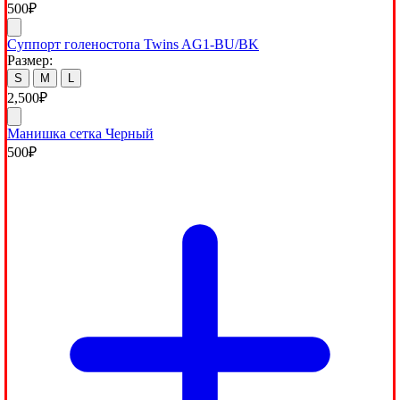
500
₽
Суппорт голеностопа Twins AG1-BU/BK
Размер:
S
M
L
2,500
₽
Манишка сетка Черный
500
₽