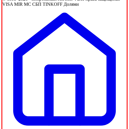
VISA
MIR
MC
СБП
TINKOFF
Долями