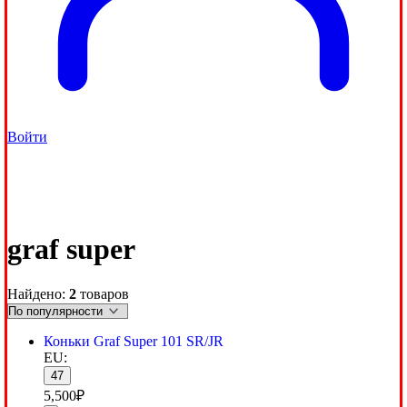
Войти
graf super
Найдено:
2
товаров
Коньки Graf Super 101 SR/JR
EU:
47
5,500
₽