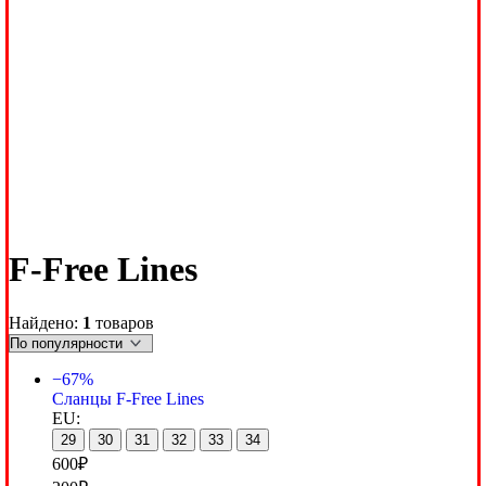
F-Free Lines
Найдено:
1
товаров
−67%
Сланцы F-Free Lines
EU:
29
30
31
32
33
34
600
₽