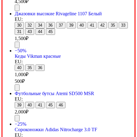
4,500
₽
Джазовки высокие Rivageline 1107 Белый
EU:
30
32
34
36
37
39
40
41
42
35
33
31
43
44
45
1,500
₽
−50%
Кеды Vikman красные
EU:
40
35
36
1,000
₽
500
₽
Футбольные бутсы Atemi SD500 MSR
EU:
39
40
41
45
46
2,000
₽
−25%
Сороконожки Adidas Nitrocharge 3.0 TF
EU: