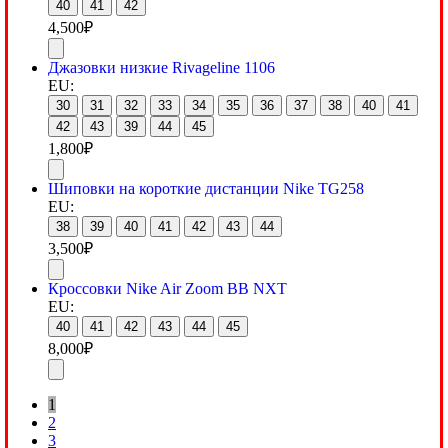
40
41
42
4,500
₽
Джазовки низкие Rivageline 1106
EU:
30
31
32
33
34
35
36
37
38
40
41
42
43
39
44
45
1,800
₽
Шиповки на короткие дистанции Nike TG258
EU:
38
39
40
41
42
43
44
3,500
₽
Кроссовки Nike Air Zoom BB NXT
EU:
40
41
42
43
44
45
8,000
₽
1
2
3