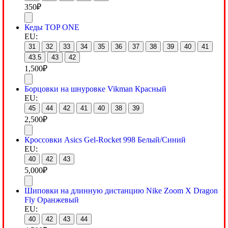
350
₽
Кеды TOP ONE
EU:
31
32
33
34
35
36
37
38
39
40
41
43.5
43
42
1,500
₽
Борцовки на шнуровке Vikman Красный
EU:
45
44
42
41
40
38
39
2,500
₽
Кроссовки Asics Gel-Rocket 998 Белый/Синий
EU:
40
42
43
5,000
₽
Шиповки на длинную дистанцию Nike Zoom X Dragon
Fly Оранжевый
EU:
40
42
43
44