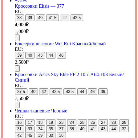
−75%
Кроссовки Eksis — 377
EU:
38
39
40
41.5
42
42.5
4,000
₽
1,000
₽
Боксерки высокие Wei Rui Красный/Белый
EU:
39
40
43
44
46
2,500
₽
Кроссовки Asics Sky Elite FF 2 1051A64-103 Белый/
Синий
EU:
37.5
40
42
42.5
43.5
44
46
36
7,500
₽
Чешки тканевые Черные
EU:
16
17
18
19
23
24
25
26
27
28
29
31
33
34
35
37
38
40
41
43
44
32
42
45
39
30
36