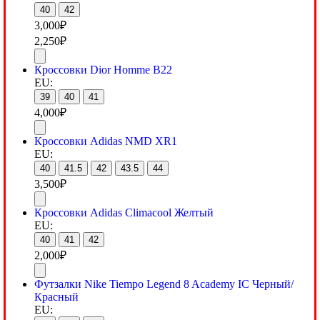
40
42
3,000
₽
2,250
₽
Кроссовки Dior Homme B22
EU:
39
40
41
4,000
₽
Кроссовки Adidas NMD XR1
EU:
40
41.5
42
43.5
44
3,500
₽
Кроссовки Adidas Climacool Желтый
EU:
40
41
42
2,000
₽
Футзалки Nike Tiempo Legend 8 Academy IC Черный/
Красный
EU: