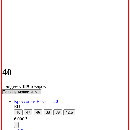
40
Найдено:
189
товаров
Кроссовки Eksis — 20
EU:
40
47
46
38
39
42.5
6,000
₽