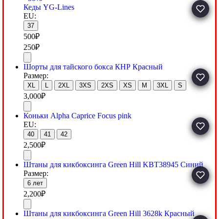
Кеды YG-Lines
EU:
37
500
₽
250
₽
Шорты для тайского бокса КНР Красный
Размер:
XL
L
2XL
3XS
2XS
XS
M
3XL
S
3,000
₽
Коньки Alpha Caprice Focus pink
EU:
40
41
42
2,500
₽
Штаны для кикбоксинга Green Hill KBT38945 Синий
Размер:
6 лет
2,200
₽
Штаны для кикбоксинга Green Hill 3628k Красный