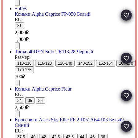
−50%
Коньки Alpha Caprice FP-050 Белый
EU:
31
2,000
₽
1,000
₽
Трико 40DEN Solo TR113-28 Черный
Размер:
110-116
116-128
128-140
140-152
152-164
164-170
170-176
700
₽
Коньки Alpha Caprice Fleur
EU:
34
35
33
2,500
₽
Кроссовки Asics Sky Elite FF 2 1051A64-103 Белый/
Синий
EU:
37.5
40
42
42.5
43.5
44
46
36