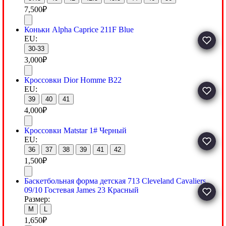
7,500
₽
Коньки Alpha Caprice 211F Blue
EU:
30-33
3,000
₽
Кроссовки Dior Homme B22
EU:
39
40
41
4,000
₽
Кроссовки Matstar 1# Черный
EU:
36
37
38
39
41
42
1,500
₽
Баскетбольная форма детская 713 Cleveland Cavaliers
09/10 Гостевая James 23 Красный
Размер:
M
L
1,650
₽