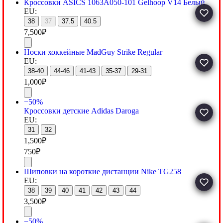
Кроссовки ASICS 1063A050-101 Gelhoop V14 Белый
EU:
38
37
37.5
40.5
7,500
₽
Носки хоккейные MadGuy Strike Regular
EU:
38-40
44-46
41-43
35-37
29-31
1,000
₽
−50%
Кроссовки детские Adidas Daroga
EU:
31
32
1,500
₽
750
₽
Шиповки на короткие дистанции Nike TG258
EU:
38
39
40
41
42
43
44
3,500
₽
−50%