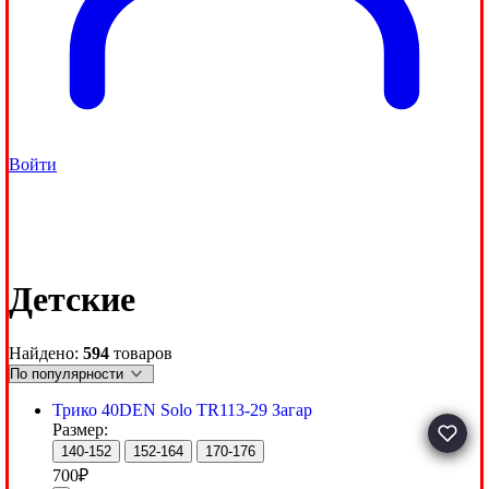
Войти
Детские
Найдено:
594
товаров
Трико 40DEN Solo TR113-29 Загар
Размер:
140-152
152-164
170-176
700
₽