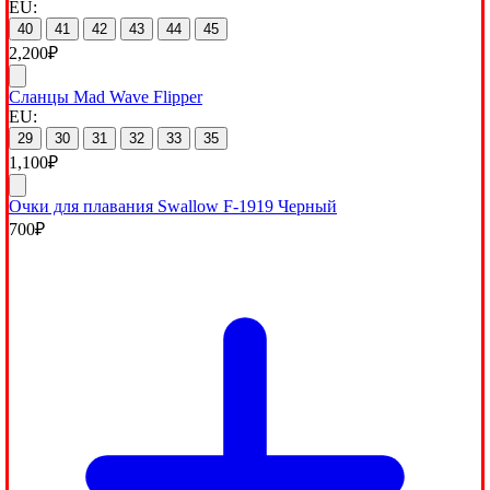
EU:
40
41
42
43
44
45
2,200
₽
Сланцы Mad Wave Flipper
EU:
29
30
31
32
33
35
1,100
₽
Очки для плавания Swallow F-1919 Черный
700
₽