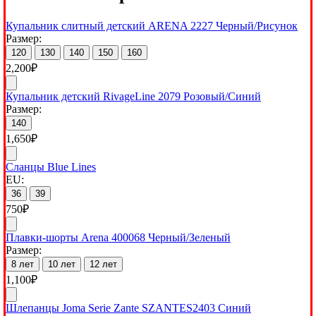
Купальник слитный детский ARENA 2227 Черный/Рисунок
Размер:
120
130
140
150
160
2,200
₽
Купальник детский RivageLine 2079 Розовый/Синий
Размер:
140
1,650
₽
Сланцы Blue Lines
EU:
36
39
750
₽
Плавки-шорты Arena 400068 Черный/Зеленый
Размер:
8 лет
10 лет
12 лет
1,100
₽
Шлепанцы Joma Serie Zante SZANTES2403 Синий