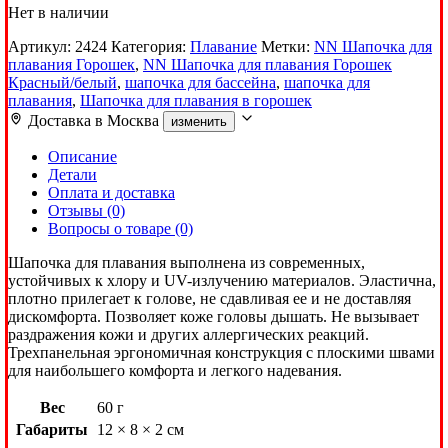
Нет в наличии
Артикул:
2424
Категория:
Плавание
Метки:
NN Шапочка для
плавания Горошек
,
NN Шапочка для плавания Горошек
Красный/белый
,
шапочка для бассейна
,
шапочка для
плавания
,
Шапочка для плавания в горошек
Доставка в
Москва
изменить
Описание
Детали
Оплата и доставка
Отзывы (0)
Вопросы о товаре (0)
Шапочка для плавания выполнена из современных,
устойчивых к хлору и UV-излучению материалов. Эластична,
плотно прилегает к голове, не сдавливая ее и не доставляя
дискомфорта. Позволяет коже головы дышать. Не вызывает
раздражения кожи и других аллергических реакций.
Трехпанельная эргономичная конструкция с плоскими швами
для наибольшего комфорта и легкого надевания.
Вес
60 г
Габариты
12 × 8 × 2 см