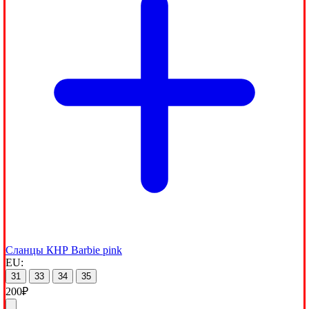
Сланцы КНР Barbie pink
EU:
31
33
34
35
200
₽