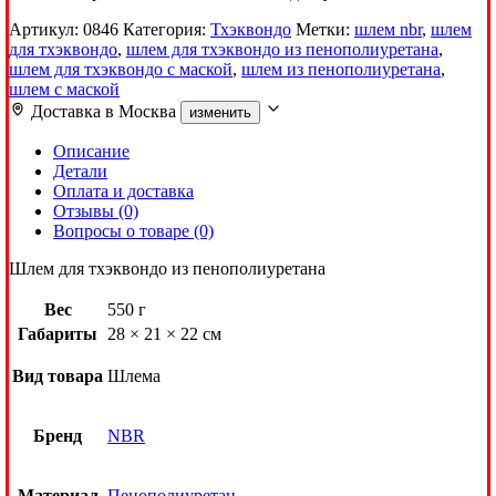
Артикул:
0846
Категория:
Тхэквондо
Метки:
шлем nbr
,
шлем
для тхэквондо
,
шлем для тхэквондо из пенополиуретана
,
шлем для тхэквондо с маской
,
шлем из пенополиуретана
,
шлем с маской
Доставка в
Москва
изменить
Описание
Детали
Оплата и доставка
Отзывы (0)
Вопросы о товаре (0)
Шлем для тхэквондо из пенополиуретана
Вес
550 г
Габариты
28 × 21 × 22 см
Вид товара
Шлема
Бренд
NBR
Материал
Пенополиуретан