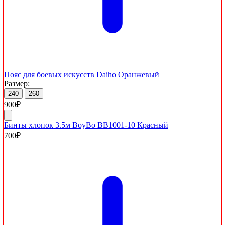
Пояс для боевых искусств Daiho Оранжевый
Размер:
240
260
900
₽
Бинты хлопок 3.5м BoyBo BB1001-10 Красный
700
₽