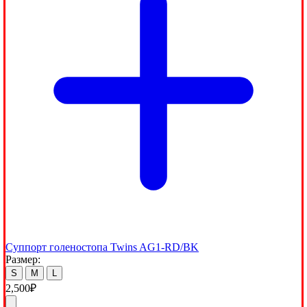
Суппорт голеностопа Twins AG1-RD/BK
Размер:
S
M
L
2,500
₽