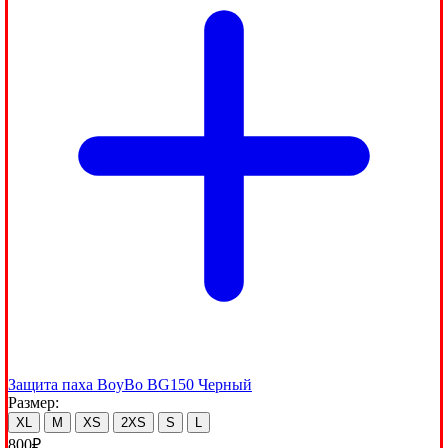
Защита паха BoyBo BG150 Черный
Размер:
XL
M
XS
2XS
S
L
800
₽