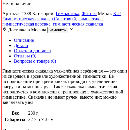
Нет в наличии
Артикул:
1338
Категории:
Гимнастика
,
Фитнес
Метки:
K-P
Гимнастическая скакалка Салатовый
,
гимнастика
,
гимнастическая веревка
,
гимнастическая скакалка
Доставка в
Москва
изменить
Описание
Детали
Оплата и доставка
Отзывы (0)
Вопросы о товаре (0)
Гимнастическая скакалка утяжелённая верёвочная — это один
из снарядов в арсенале художественной гимнастики. Её
использование при тренировках приводит к увеличению
нагрузки на мышцы рук. Также скакалка гимнастическая
используется в комплексных тренировках в художественной
гимнастике. Скакалка не имеет ручек, вместо них можно
завязывать узел.
Вес
230 г
Габариты
32 × 5 × 3 см