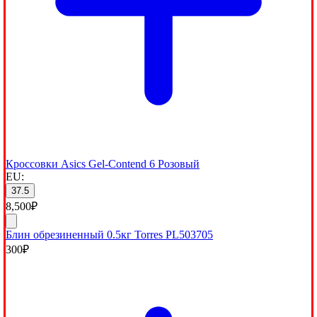
Кроссовки Asics Gel-Contend 6 Розовый
EU:
37.5
8,500
₽
Блин обрезиненный 0.5кг Torres PL503705
300
₽