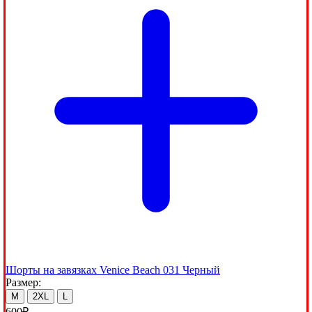
Шорты на завязках Venice Beach 031 Черный
Размер:
M
2XL
L
600
₽