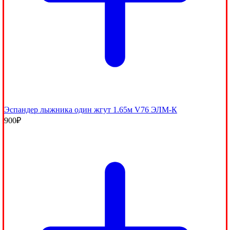
Эспандер лыжника один жгут 1.65м V76 ЭЛМ-К
900
₽