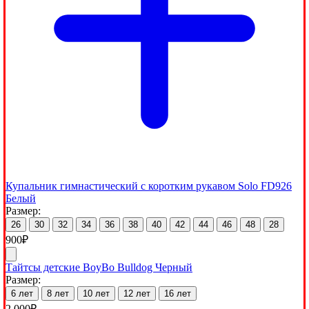
Купальник гимнастический с коротким рукавом Solo FD926
Белый
Размер:
26
30
32
34
36
38
40
42
44
46
48
28
900
₽
Тайтсы детские BoyBo Bulldog Черный
Размер:
6 лет
8 лет
10 лет
12 лет
16 лет
2,000
₽