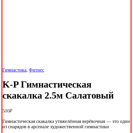
Гимнастика
,
Фитнес
K-P Гимнастическая
скакалка 2.5м Салатовый
500
₽
Гимнастическая скакалка утяжелённая верёвочная — это один
из снарядов в арсенале художественной гимнастики