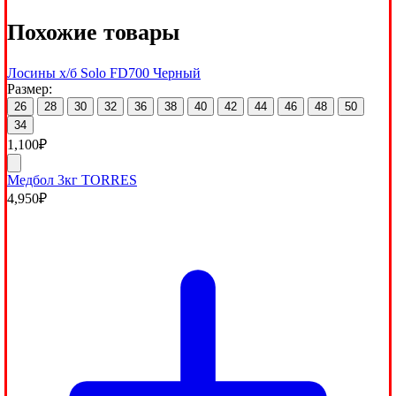
Похожие товары
Лосины х/б Solo FD700 Черный
Размер:
26
28
30
32
36
38
40
42
44
46
48
50
34
1,100
₽
Медбол 3кг TORRES
4,950
₽