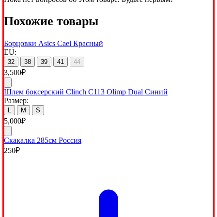
Похожие товары
Борцовки Asics Cael Красный
EU:
32
38
39
41
44
3,500
₽
Шлем боксерский Clinch C113 Olimp Dual Синий
Размер:
L
M
S
5,000
₽
Скакалка 285см Россия
250
₽