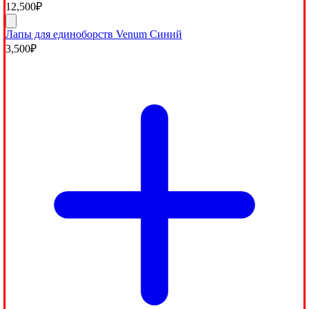
12,500
₽
Лапы для единоборств Venum Синий
3,500
₽