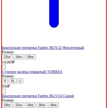
Боксерские перчатки Fairtex BGV22 Фиолетовый
Размер:
12oz
14oz
16oz
14,000
₽
Суппорт колена открытый TORRES
Размер:
S
XL
L
950
₽
Боксерские перчатки Fairtex BGV14 Синий
Размер:
10oz
12oz
14oz
16oz
18oz