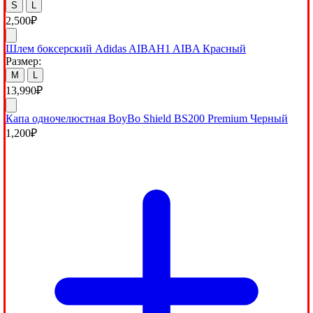
S
L
2,500
₽
Шлем боксерский Adidas AIBAH1 AIBA Красный
Размер:
M
L
13,990
₽
Капа одночелюстная BoyBo Shield BS200 Premium Черный
1,200
₽