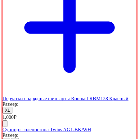
Перчатки снарядные шингарты Roomaif RBM128 Красный
Размер:
XL
1,000
₽
Суппорт голеностопа Twins AG1-BK/WH
Размер: