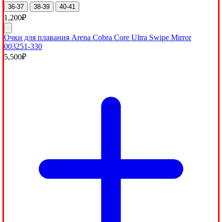
36-37
38-39
40-41
1,200
₽
Очки для плавания Arena Cobra Core Ultra Swipe Mirror
003251-330
5,500
₽