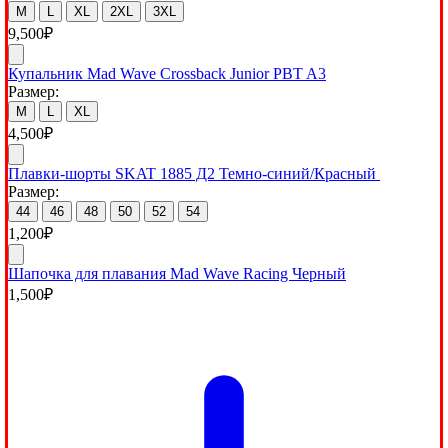
M
L
XL
2XL
3XL
9,500
₽
Купальник Mad Wave Crossback Junior PBT A3
Размер:
M
L
XL
4,500
₽
Плавки-шорты SKAT 1885 Д2 Темно-синий/Красный
Размер:
44
46
48
50
52
54
1,200
₽
Шапочка для плавания Mad Wave Racing Черный
1,500
₽