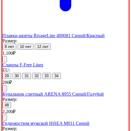
Плавки-шорты RivageLine 400081 Синий/Красный
Размер:
8 лет
10 лет
12 лет
1,100
₽
Сланцы F-Free Lines
EU:
29
30
31
32
33
34
200
₽
Купальник слитный ARENA 8955 Синий/Голубой
Размер:
48
2,200
₽
Гидрокостюм мужской HiSEA M011 Синий
Размер: