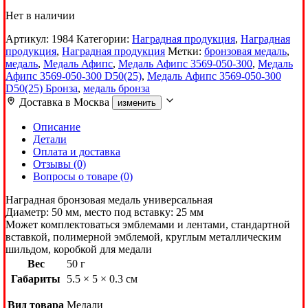
Нет в наличии
Артикул:
1984
Категории:
Наградная продукция
,
Наградная
продукция
,
Наградная продукция
Метки:
бронзовая медаль
,
медаль
,
Медаль Афипс
,
Медаль Афипс 3569-050-300
,
Медаль
Афипс 3569-050-300 D50(25)
,
Медаль Афипс 3569-050-300
D50(25) Бронза
,
медаль бронза
Доставка в
Москва
изменить
Описание
Детали
Оплата и доставка
Отзывы (0)
Вопросы о товаре (0)
Наградная бронзовая медаль универсальная
Диаметр: 50 мм, место под вставку: 25 мм
Может комплектоваться эмблемами и лентами, стандартной
вставкой, полимерной эмблемой, круглым металлическим
шильдом, коробкой для медали
Вес
50 г
Габариты
5.5 × 5 × 0.3 см
Вид товара
Медали