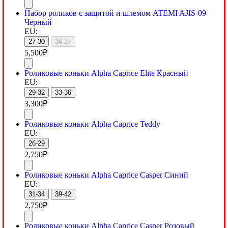
Набор роликов с защитой и шлемом ATEMI AJIS-09
Черный
EU:
27-30
34-37
5,500
₽
Роликовые коньки Alpha Caprice Elite Красный
EU:
29-32
33-36
3,300
₽
Роликовые коньки Alpha Caprice Teddy
EU:
26-29
2,750
₽
Роликовые коньки Alpha Caprice Casper Синий
EU:
31-34
39-42
2,750
₽
Роликовые коньки Alpha Caprice Casper Розовый