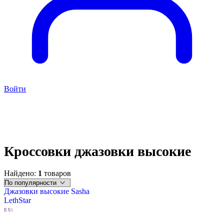
Войти
Кроссовки джазовки высокие
Найдено:
1
товаров
Джазовки высокие Sasha
LethStar
EU:
34
35
36
37
39
40
41