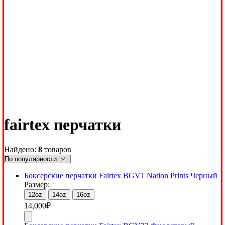
fairtex перчатки
Найдено:
8
товаров
Боксерские перчатки Fairtex BGV1 Nation Prints Черный
Размер:
12oz
14oz
16oz
14,000
₽