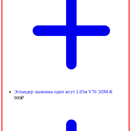
Эспандер лыжника один жгут 1.65м V76 ЭЛМ-К
900
₽