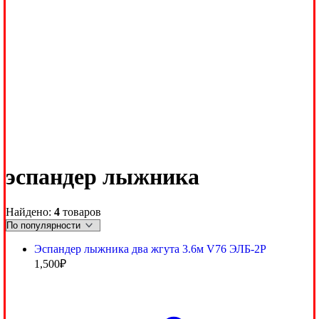
эспандер лыжника
Найдено:
4
товаров
Эспандер лыжника два жгута 3.6м V76 ЭЛБ-2Р
1,500
₽