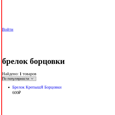
Войти
брелок борцовки
Найдено:
1
товаров
Брелок КрепышЯ Борцовки
600
₽